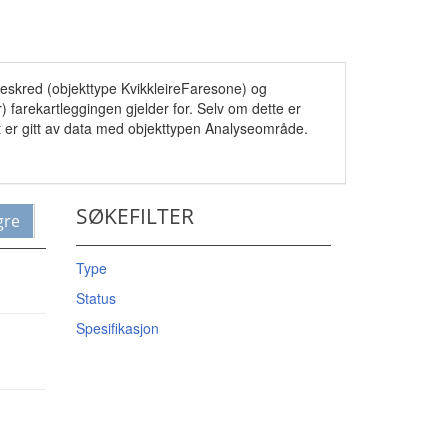
reskred (objekttype KvikkleireFaresone) og
r) farekartleggingen gjelder for. Selv om dette er
t er gitt av data med objekttypen Analyseområde.
SØKEFILTER
gre
Type
Status
Spesifikasjon