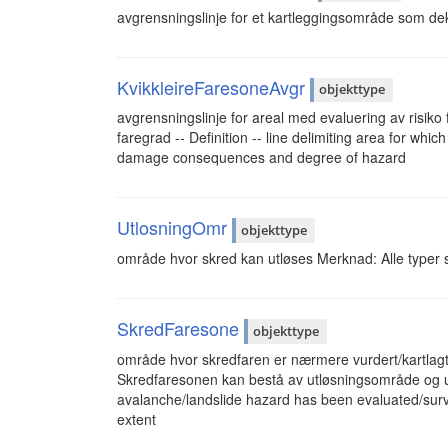
avgrensningslinje for et kartleggingsområde som de
KvikkleireFaresoneAvgr
objekttype
avgrensningslinje for areal med evaluering av risik
faregrad -- Definition -- line delimiting area for wh
damage consequences and degree of hazard
UtlosningOmr
objekttype
område hvor skred kan utløses Merknad: Alle typer 
SkredFaresone
objekttype
område hvor skredfaren er nærmere vurdert/kartlag
Skredfaresonen kan bestå av utløsningsområde og ut
avalanche/landslide hazard has been evaluated/surve
extent