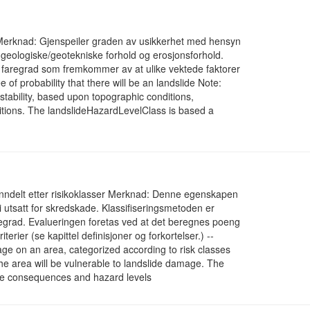
d Merknad: Gjenspeiler graden av usikkerhet med hensyn
d, geologiske/geotekniske forhold og erosjonsforhold.
 faregrad som fremkommer av at ulike vektede faktorer
e of probability that there will be an landslide Note:
stability, based upon topographic conditions,
itions. The landslideHazardLevelClass is based a
, inndelt etter risikoklasser Merknad: Denne egenskapen
bli utsatt for skredskade. Klassifiseringsmetoden er
egrad. Evalueringen foretas ved at det beregnes poeng
iterier (se kapittel definisjoner og forkortelser.) --
amage on an area, categorized according to risk classes
t the area will be vulnerable to landslide damage. The
age consequences and hazard levels