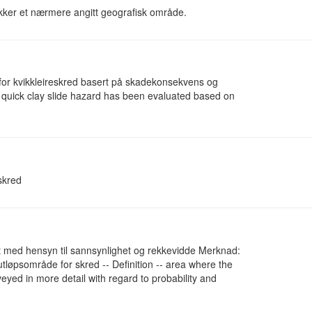
kker et nærmere angitt geografisk område.
o for kvikkleireskred basert på skadekonsekvens og
ich quick clay slide hazard has been evaluated based on
skred
t med hensyn til sannsynlighet og rekkevidde Merknad:
løpsområde for skred -- Definition -- area where the
yed in more detail with regard to probability and