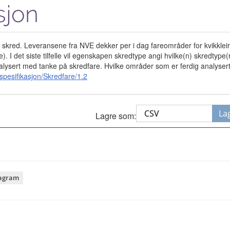
sjon
 skred. Leveransene fra NVE dekker per i dag fareområder for kvikklei
. I det siste tilfelle vil egenskapen skredtype angi hvilke(n) skredtype(
alysert med tanke på skredfare. Hvilke områder som er ferdig analyser
pesifikasjon/Skredfare/1.2
La
Lagre som:
agram