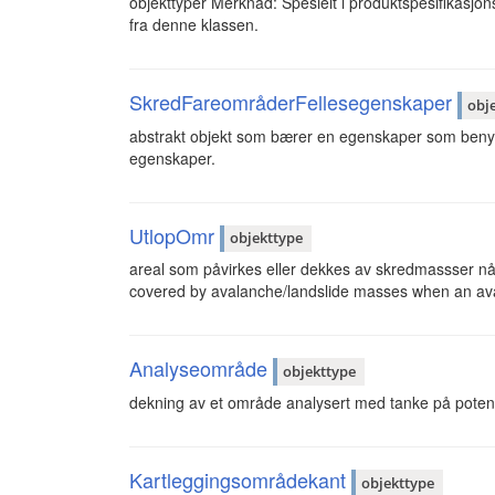
objekttyper Merknad: Spesielt i produktspesifikasjon
fra denne klassen.
SkredFareområderFellesegenskaper
obj
abstrakt objekt som bærer en egenskaper som benytte
egenskaper.
UtlopOmr
objekttype
areal som påvirkes eller dekkes av skredmassser når s
covered by avalanche/landslide masses when an ava
Analyseområde
objekttype
dekning av et område analysert med tanke på potens
Kartleggingsområdekant
objekttype