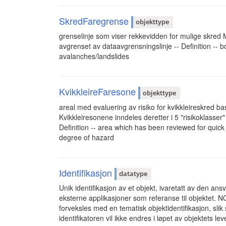
SkredFaregrense
objekttype
grenselinje som viser rekkevidden for mulige skred
avgrenset av dataavgrensningslinje -- Definition -- b
avalanches/landslides
KvikkleireFaresone
objekttype
areal med evaluering av risiko for kvikkleireskred
Kvikkleiresonene inndeles deretter i 5 "risikoklass
Definition -- area which has been reviewed for qui
degree of hazard
Identifikasjon
datatype
Unik identifikasjon av et objekt, ivaretatt av den an
eksterne applikasjoner som referanse til objektet. 
forveksles med en tematisk objektidentifikasjon, s
identifikatoren vil ikke endres i løpet av objektets leve