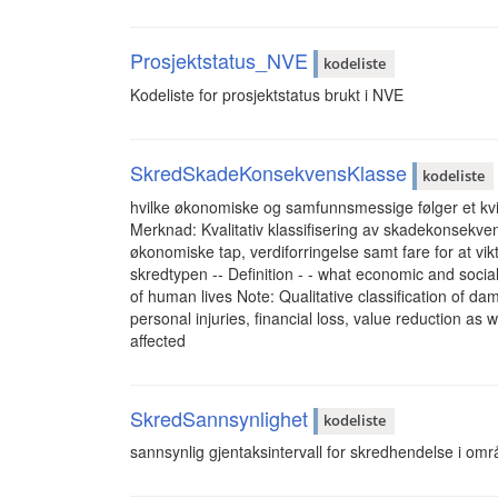
Prosjektstatus_NVE
kodeliste
Kodeliste for prosjektstatus brukt i NVE
SkredSkadeKonsekvensKlasse
kodeliste
hvilke økonomiske og samfunnsmessige følger et kvik
Merknad: Kvalitativ klassifisering av skadekonsekven
økonomiske tap, verdiforringelse samt fare for at v
skredtypen -- Definition - - what economic and social
of human lives Note: Qualitative classification of da
personal injuries, financial loss, value reduction as w
affected
SkredSannsynlighet
kodeliste
sannsynlig gjentaksintervall for skredhendelse i områ