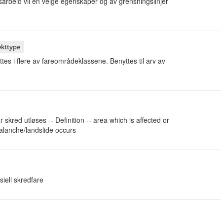
sarbeid vil en velge egenskaper og av grensningslinjer
ekttype
s i flere av fareområdeklassene. Benyttes til arv av
kred utløses -- Definition -- area which is affected or
lanche/landslide occurs
iell skredfare