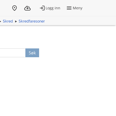
Skred
Skredfaresoner
Søk