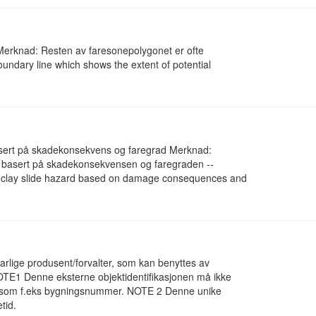
 Merknad: Resten av faresonepolygonet er ofte
oundary line which shows the extent of potential
 basert på skadekonsekvens og faregrad Merknad:
er" basert på skadekonsekvensen og faregraden --
ck clay slide hazard based on damage consequences and
svarlige produsent/forvalter, som kan benyttes av
NOTE1 Denne eksterne objektidentifikasjonen må ikke
lik som f.eks bygningsnummer. NOTE 2 Denne unike
tid.