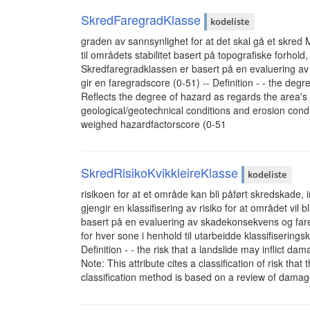
SkredFaregradKlasse
kodeliste
graden av sannsynlighet for at det skal gå et skre
til områdets stabilitet basert på topografiske forhol
Skredfaregradklassen er basert på en evaluering av
gir en faregradscore (0-51) -- Definition - - the degre
Reflects the degree of hazard as regards the area's 
geological/geotechnical conditions and erosion cond
weighed hazardfactorscore (0-51
SkredRisikoKvikkleireKlasse
kodeliste
risikoen for at et område kan bli påført skredskade
gjengir en klassifisering av risiko for at området vil 
basert på en evaluering av skadekonsekvens og far
for hver sone i henhold til utarbeidde klassifiseringskr
Definition - - the risk that a landslide may inflict d
Note: This attribute cites a classification of risk tha
classification method is based on a review of dam