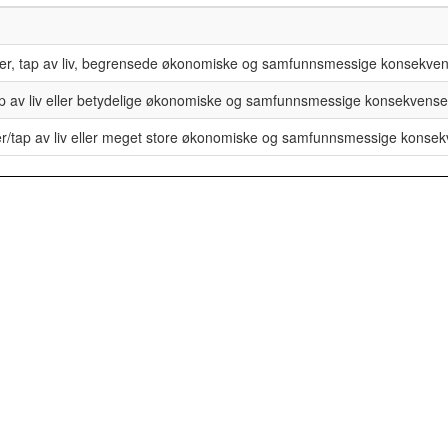
ker, tap av liv, begrensede økonomiske og samfunnsmessige konsekven
p av liv eller betydelige økonomiske og samfunnsmessige konsekvense
er/tap av liv eller meget store økonomiske og samfunnsmessige konse