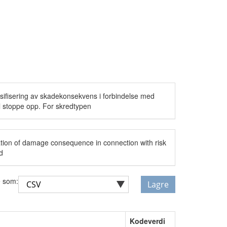
ssifisering av skadekonsekvens i forbindelse med
al stoppe opp. For skredtypen
cation of damage consequence in connection with risk
ed
 som:
Lagre
Kodeverdi