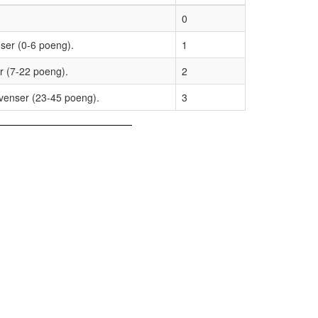
0
ser (0-6 poeng).
1
r (7-22 poeng).
2
kvenser (23-45 poeng).
3