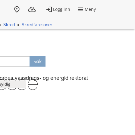
Skred
Skredfaresoner
Søk
asse
orges vassdrags- og energidirektorat
Gyldig