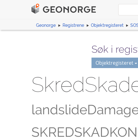
Geonorge
Registrene
Objektregisteret
SOS
Søk i regis
Objektregisteret
SkredSkad
landslideDamag
SKREDSKADKON