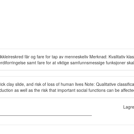
kleireskred får og fare for tap av menneskeliv Merknad: Kvalitativ kla
erdiforringelse samt fare for at viktige samfunnsmessige funksjoner sk
 clay slide, and risk of loss of human lives Note: Qualitative classifi
 reduction as well as the risk that important social functions can be affect
Lagre