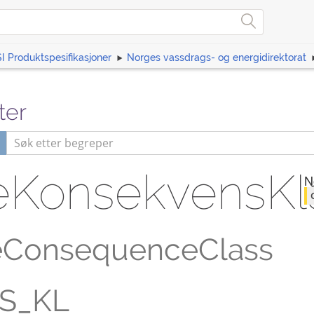
I Produktspesifikasjoner
Norges vassdrags- og energidirektorat
ter
eKonsekvensKl
N
eConsequenceClass
S_KL