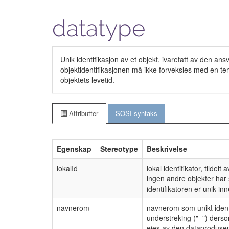
datatype
Unik identifikasjon av et objekt, ivaretatt av den a
objektidentifikasjonen må ikke forveksles med en tem
objektets levetid.
Attributter
SOSI syntaks
Egenskap
Stereotype
Beskrivelse
lokalId
lokal identifikator, tilde
ingen andre objekter har
identifikatoren er unik i
navnerom
navnerom som unikt identi
understreking ("_") ders
eies av den dataprodusent