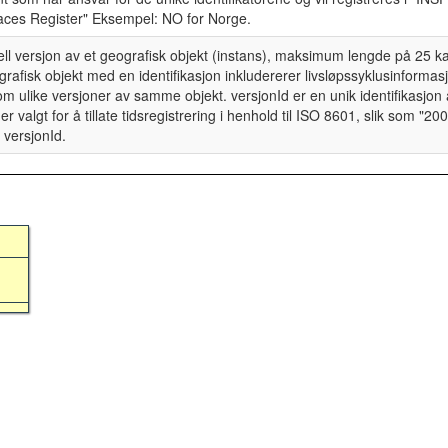
aces Register" Eksempel: NO for Norge.
iell versjon av et geografisk objekt (instans), maksimum lengde på 25 
grafisk objekt med en identifikasjon inkludererer livsløpssyklusinforma
lom ulike versjoner av samme objekt. versjonId er en unik identifikasjon
algt for å tillate tidsregistrering i henhold til ISO 8601, slik som "20
versjonId.