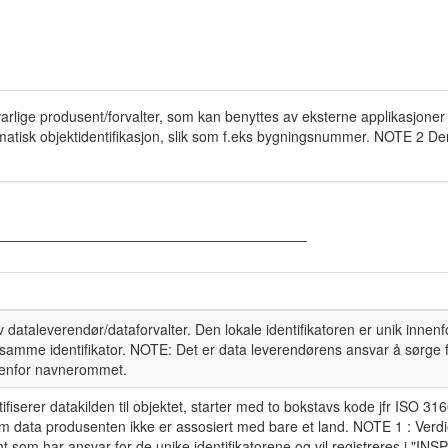
nsvarlige produsent/forvalter, som kan benyttes av eksterne applikasjon
atisk objektidentifikasjon, slik som f.eks bygningsnummer. NOTE 2 Denne
lt av dataleverendør/dataforvalter. Den lokale identifikatoren er unik inn
 samme identifikator. NOTE: Det er data leverendørens ansvar å sørge f
nnenfor navnerommet.
fiserer datakilden til objektet, starter med to bokstavs kode jfr ISO 316
om data produsenten ikke er assosiert med bare et land. NOTE 1 : Verdi
 som har ansvar for de unike identifikatorene og vil registreres i "INS