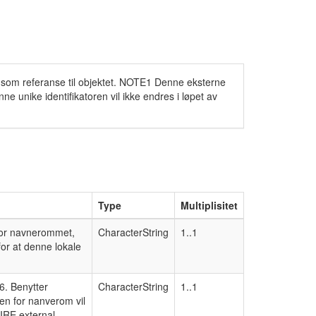
er som referanse til objektet. NOTE1 Denne eksterne
 unike identifikatoren vil ikke endres i løpet av
Type
Multiplisitet
enfor navnerommet,
CharacterString
1..1
or at denne lokale
6. Benytter
CharacterString
1..1
en for nanverom vil
PIRE external