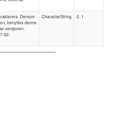
karakterers. Dersom
CharacterString
0..1
sjon, benyttes denne
 av versjonen.
07-02-