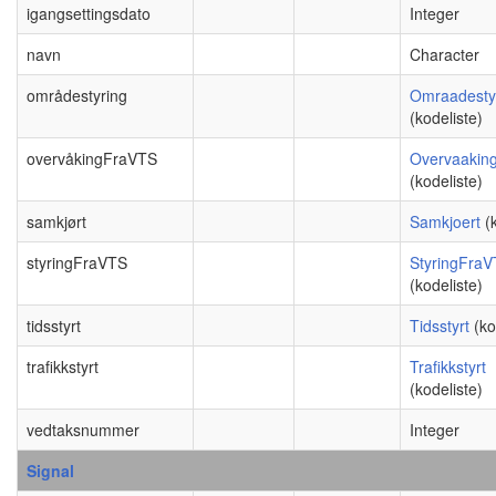
igangsettingsdato
Integer
navn
Character
områdestyring
Omraadesty
(kodeliste)
overvåkingFraVTS
Overvaakin
(kodeliste)
samkjørt
Samkjoert
(
styringFraVTS
StyringFra
(kodeliste)
tidsstyrt
Tidsstyrt
(ko
trafikkstyrt
Trafikkstyrt
(kodeliste)
vedtaksnummer
Integer
Signal