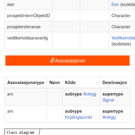
eier
Eier
(kodelis
prosjektInternObjektID
Character
prosjektreferanse
Character
vedlikeholdsansvarlig
Vedlikeholds
(kodeliste)
Assosiasjoner
Assosiasjonstype
Navn
Kilde
Destinasjon
arv
subtype
Anlegg
supertype
Signal
arv
subtype
supertype
Koplingspunkt
Anlegg