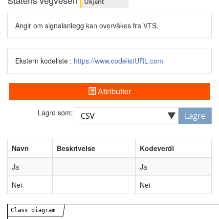
Statens vegvesen
Ukjent
Angir om signalanlegg kan overvåkes fra VTS.
Ekstern kodeliste :
https://www.codelistURL.com
Attributter
Lagre som:
Lagre
Navn
Beskrivelse
Kodeverdi
Ja
Ja
Nei
Nei