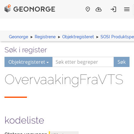
Geonorge
Registrene
Objektregisteret
SOSI Produktspes
Søk i register
Objektregisteret
Søk
OvervaakingFraVTS
kodeliste