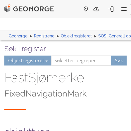
Geonorge
Registrene
Objektregisteret
SOSI Generell ob
Søk i register
Objektregisteret
Søk
FastSjømerke
FixedNavigationMark