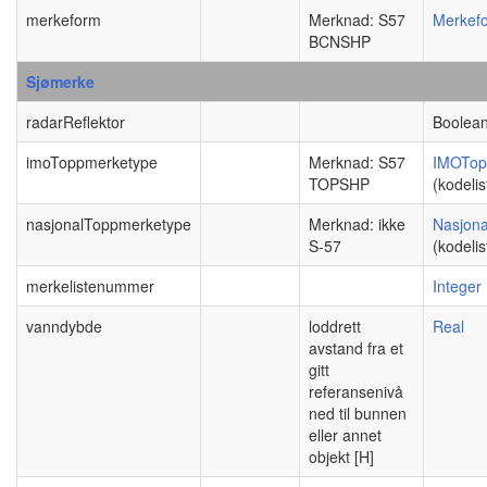
merkeform
Merknad: S57
Merkef
BCNSHP
Sjømerke
radarReflektor
Boolea
imoToppmerketype
Merknad: S57
IMOTop
TOPSHP
(kodelis
nasjonalToppmerketype
Merknad: ikke
Nasjona
S-57
(kodelis
merkelistenummer
Integer
vanndybde
loddrett
Real
avstand fra et
gitt
referansenivå
ned til bunnen
eller annet
objekt [H]