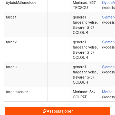
dybdeMålemetode
Merknad: S57
DybdeM
TECSOU
(kodelis
farge1
generell
Sjømer
fargeangivelse,
(kodelis
tilsvarer S-57
COLOUR
farge2
generell
Sjømer
fargeangivelse,
(kodelis
tilsvarer S-57
COLOUR
farge3
generell
Sjømer
fargeangivelse,
(kodelis
tilsvarer S-57
COLOUR
fargemønster
Merknad: S57
Merkem
COLPAT
(kodelis
Assosiasjoner