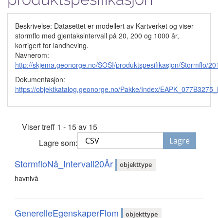
Beskrivelse: Datasettet er modellert av Kartverket og viser
stormflo med gjentaksintervall på 20, 200 og 1000 år,
korrigert for landheving.
Navnerom:
http://skjema.geonorge.no/SOSI/produktspesifikasjon/Stormflo/2
Dokumentasjon:
https://objektkatalog.geonorge.no/Pakke/Index/EAPK_077B3
Viser treff 1 - 15 av 15
Lagre
Lagre som:
StormfloNå_Intervall20År
objekttype
havnivå
GenerelleEgenskaperFlom
objekttype