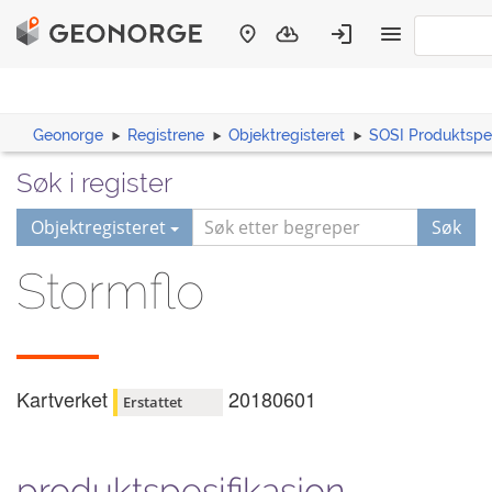
Geonorge
Registrene
Objektregisteret
SOSI Produktspes
Søk i register
Objektregisteret
Søk
Stormflo
Kartverket
20180601
Erstattet
produktspesifikasjon