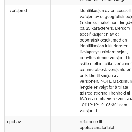
- versjonId
identifikasjon av en spesiell
versjon av et geografisk obj
(instans), maksimum lengd
på 25 karakterers. Dersom
spesifikasjonen av et
geografisk objekt med en
identifikasjon inkludererer
livsløpssyklusinformasjon,
benyttes denne versjonId fo
skille mellom ulike versjone
samme objekt. versjonId er
unik identifikasjon av
versjonen. NOTE Maksimu
lengde er valgt for å tillate
tidsregistrering i henhold til
ISO 8601, slik som "2007-0
12T12:12:12+05:30" som
versjonId.
opphav
referanse til
opphavsmaterialet,