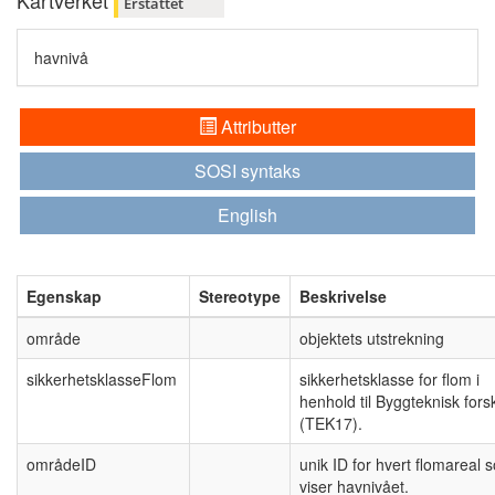
Kartverket
Erstattet
havnivå
Attributter
SOSI syntaks
English
Egenskap
Stereotype
Beskrivelse
område
objektets utstrekning
sikkerhetsklasseFlom
sikkerhetsklasse for flom i
henhold til Byggteknisk forsk
(TEK17).
områdeID
unik ID for hvert flomareal 
viser havnivået.