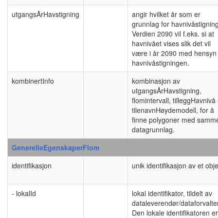
utgangsÅrHavstigning
angir hvilket år som er
grunnlag for havnivåstigning
Verdien 2090 vil f.eks. si at
havnivået vises slik det vil
være i år 2090 med hensyn t
havnivåstigningen.
kombinertInfo
kombinasjon av
utgangsÅrHavstigning,
flomintervall, tilleggHavnivå
tilenavnHøydemodell, for å
finne polygoner med samm
datagrunnlag.
GenerelleEgenskaperFlom
identifikasjon
unik identifikasjon av et obj
- lokalId
lokal identifikator, tildelt av
dataleverendør/dataforvalter
Den lokale identifikatoren er