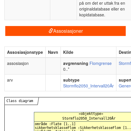
på om det er uttak fra en
originaldatabase eller en
kopidatabase.
Assosiasjoner
Assosiasjonstype
Navn
Kilde
Desti
assosiasjon
avgrensning
Flomgrense
Stormf
0..*
arv
subtype
super
Stormflo2050_Intervall20År
Gener