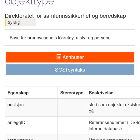
objekttype
Direktoratet for samfunnssikkerhet og beredskap
Gyldig
Base for brannvesenets kjøretøy, utstyr og personell.
Attributter
SOSI syntaks
Egenskap
Stereotype
Beskrivelse
posisjon
sted som objektet eksiste
på
anleggID
Referansenummer i DSB
interne database
brannstasjon
Navn på brannstasjon