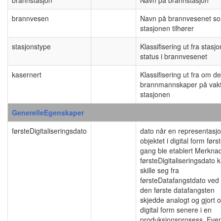
brannvesen
Navn på brannvesenet s
stasjonen tilhører
stasjonstype
Klassifisering ut fra stasj
status i brannvesenet
kasernert
Klassifisering ut fra om de
brannmannskaper på vak
stasjonen
GenerelleEgenskaper
førsteDigitaliseringsdato
dato når en representasj
objektet i digital form førs
gang ble etablert Merkna
førsteDigitaliseringsdato 
skille seg fra
førsteDatafangstdato ved 
den første datafangsten
skjedde analogt og gjort o
digital form senere i en
produksjonsprosess. Even