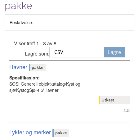
pakke
Beskrivelse:
Viser treff 1 - 8 av 8
Lagre
Lagre som:
Havner
pakke
Spesifikasjon:
SOSI Generell objektkatalog\Kyst og
sjø\KystogSjø-4.5\Havner
Utkast
4.5
Lykter og merker
pakke