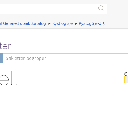
I Generell objektkatalog
Kyst og sjø
KystogSjø-4.5
ter
ll
S