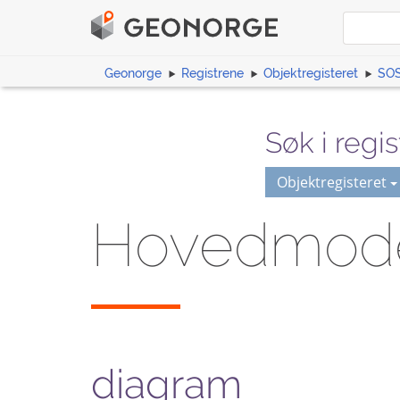
Geonorge
Registrene
Objektregisteret
SOS
Søk i regis
Objektregisteret
Hovedmode
diagram