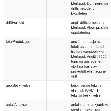
Merknad: Dominerende
driftsmetode for
lokaliteten
driftForhold
angir driftsforholdene
Merknad: Ajour pr. siste
oppdatering
totalProduksjon
anslått tonnasje av
totalt utvunnet råstoff
fra forekomstobjektet
Merknad: Angitt i 1000
tonn og anslaget er
gjort på basis av
prøvedrift eller regulær
drift
geolBeskrivelse
beskrivende tekstfelt
eller link (URL) til
tekstlig beskrivelse
antallAnalyser
antallet utførte kjemiske
og/eller mekaniske