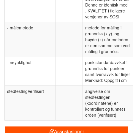
Denne er identisk med
..KVALITET i tidligere
versjoner av SOSI.
- målemetode
metode for måling i
grunnriss (x,y), og
høyde (z) når metoden
er den samme som ved
måling i grunnriss
- nøyaktighet
punktstandardavviket i
grunnriss for punkter
samt tverravvik for linjer
Merknad: Oppgitt i cm
stedfestingVerifisert
angivelse om
stedfestingen
(koordinatene) er
kontrollert og funnet i
orden (verifisert)
Assosiasjoner