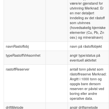
være/er gjenstand for
utvinning Merknad: Er
en mer detaljert
inndeling av det råstoff
som utvinnes
(hovedsakelig kjemiske
elementer (Cu, Pb, Zn
osv.) og mineralnavn)
navnRastoffobj
navn på råstoffobjekt
typeRastoffVirksomhet
angir type/status på
eventuell aktivitet
rastoffReserver
antall tonn påvist som
råstoffreserve Merknad:
Angitt i 1000 tonn og
oppgis bare dersom
reserven er påvist ved
boring eller andre
operative data.
driftMetode
angir driftsmetode