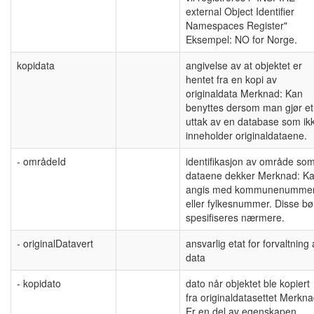
external Object Identifier
Namespaces Register"
Eksempel: NO for Norge.
kopidata
angivelse av at objektet er
hentet fra en kopi av
originaldata Merknad: Kan
benyttes dersom man gjør et
uttak av en database som ik
inneholder originaldataene.
- områdeId
identifikasjon av område so
dataene dekker Merknad: K
angis med kommunenumme
eller fylkesnummer. Disse bø
spesifiseres nærmere.
- originalDatavert
ansvarlig etat for forvaltning
data
- kopidato
dato når objektet ble kopiert
fra originaldatasettet Merkna
Er en del av egenskapen