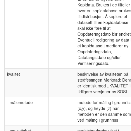
Kopidata. Brukes i de tilfeller
hvor en kopidatabase bruke
til distribusjon. Å kopiere et
datasett til en kopidatabase
skal ikke føre til at
Oppdateringsdato blir endret
Eventuell redigering av data 
et kopidatasett medfører ny
Oppdateringsdato,
Datafangstdato og/eller
Verifiseringsdato.
kvalitet
beskrivelse av kvaliteten på
stedfestingen Merknad: Den
er identisk med ..KVALITET i
tidligere versjoner av SOSI.
- målemetode
metode for måling i grunnris
(x,y), og høyde (z) når
metoden er den samme som
ved måling i grunnriss
- nøyaktighet
punktstandardavviket i