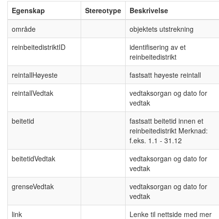
Egenskap
Stereotype
Beskrivelse
område
objektets utstrekning
reinbeitedistriktID
identifisering av et
reinbeitedistrikt
reintallHøyeste
fastsatt høyeste reintall
reintallVedtak
vedtaksorgan og dato for
vedtak
beitetid
fastsatt beitetid innen et
reinbeitedistrikt Merknad:
f.eks. 1.1 - 31.12
beitetidVedtak
vedtaksorgan og dato for
vedtak
grenseVedtak
vedtaksorgan og dato for
vedtak
link
Lenke til nettside med mer