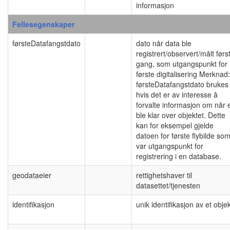
informasjon
Fellesegenskaper
førsteDatafangstdato
dato når data ble
registrert/observert/målt førs
gang, som utgangspunkt for
første digitalisering Merknad:
førsteDatafangstdato brukes
hvis det er av interesse å
forvalte informasjon om når 
ble klar over objektet. Dette
kan for eksempel gjelde
datoen for første flybilde so
var utgangspunkt for
registrering i en database.
geodataeier
rettighetshaver til
datasettet/tjenesten
identifikasjon
unik identifikasjon av et obje