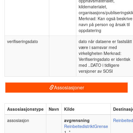
opphavsmaterialet,
kildematerialet,
organisasjons/publiseringski
Merknad: Kan også beskrive
navn på person og årsak til
oppdatering
verifiseringsdato
dato når dataene er fastslått
være i samsvar med
virkeligheten Merknad:
Verifiseringsdato er identisk
med ..DATO i tidligere
versjoner av SOSI
Assosiasjoner
Assosiasjonstype
Navn
Kilde
Destinas
assosiasjon
avgrensning
Reinbeitedi
ReinbeitedistriktGrense
1..*