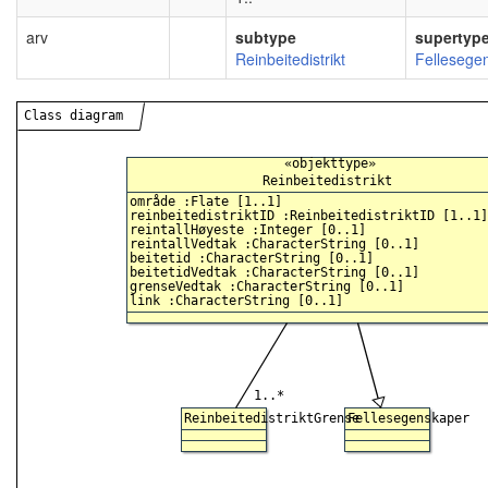
arv
subtype
supertyp
Reinbeitedistrikt
Fellesege