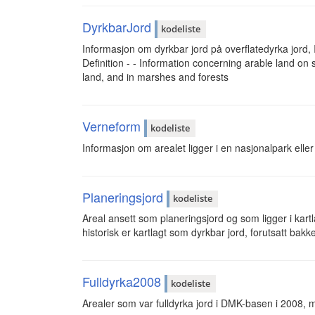
DyrkbarJord
kodeliste
Informasjon om dyrkbar jord på overflatedyrka jord,
Definition - - Information concerning arable land on 
land, and in marshes and forests
Verneform
kodeliste
Informasjon om arealet ligger i en nasjonalpark eller
Planeringsjord
kodeliste
Areal ansett som planeringsjord og som ligger i kart
historisk er kartlagt som dyrkbar jord, forutsatt bakk
Fulldyrka2008
kodeliste
Arealer som var fulldyrka jord i DMK-basen i 2008, m