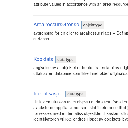
attribute values in accordance with an area resource
ArealressursGrense
objekttype
avgrensing for en eller to arealressursflater -- Defini
surfaces
Kopidata
datatype
angivelse av at objektet er hentet fra en kopi av o
uttak av en database som ikke inneholder originald
Identifikasjon
datatype
Unik identifikasjon av et objekt i et datasett, forval
av eksterne applikasjoner som stabil referanse til o
forveksles med en tematisk objektidentifikasjon, s
identifikatoren vil ikke endres i løpet av objektets le