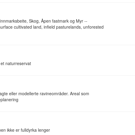
 Innmarksbeite, Skog, Åpen fastmark og Myr --
surface cultivated land, infield pasturelands, unforested
 et naturreservat
lagte eller modellerte ravineområder. Areal som
eplanering
en ikke er fulldyrka lenger