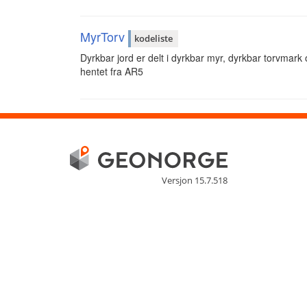
MyrTorv
kodeliste
Dyrkbar jord er delt i dyrkbar myr, dyrkbar torvmark
hentet fra AR5