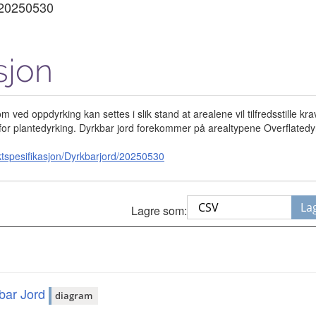
20250530
sjon
d oppdyrking kan settes i slik stand at arealene vil tilfredsstille kraven
itet for plantedyrking. Dyrkbar jord forekommer på arealtypene Overflate
tspesifikasjon/Dyrkbarjord/20250530
La
Lagre som:
bar Jord
diagram