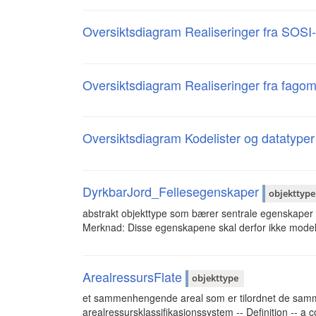
Oversiktsdiagram Realiseringer fra SOSI
Oversiktsdiagram Realiseringer fra fago
Oversiktsdiagram Kodelister og datatype
DyrkbarJord_Fellesegenskaper
objekttype
abstrakt objekttype som bærer sentrale egenskaper s
Merknad: Disse egenskapene skal derfor ikke model
ArealressursFlate
objekttype
et sammenhengende areal som er tilordnet de samme
arealressursklassifikasjonssystem -- Definition -- 