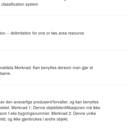
 classification system
tion -- delimitation for one or two area resource
riginaldata Merknad: Kan benyttes dersom man gjør et
ataene.
tet av den ansvarlige produsent/forvalter, og kan benyttes
bjektet. Merknad 1: Denne objektidentifikasjonen må ikke
lik som f.eks bygningsnummer. Merknad 2: Denne unike
vetid, og ikke gjenbrukes i andre objekt.