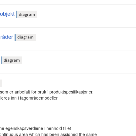
-objekt
diagram
mråder
diagram
r
diagram
om er anbefalt for bruk i produktspesifikasjoner.
leres inn i fagområdemodeller.
 egenskapsverdiene i henhold til et
a continuous area which has been assigned the same