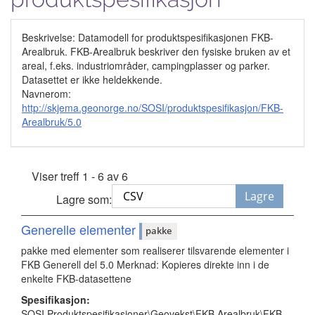
Beskrivelse: Datamodell for produktspesifikasjonen FKB-
Arealbruk. FKB-Arealbruk beskriver den fysiske bruken av et
areal, f.eks. industriområder, campingplasser og parker.
Datasettet er ikke heldekkende.
Navnerom:
http://skjema.geonorge.no/SOSI/produktspesifikasjon/FKB-
Arealbruk/5.0
Viser treff 1 - 6 av 6
Lagre
Lagre som:
Generelle elementer
pakke
pakke med elementer som realiserer tilsvarende elementer i
FKB Generell del 5.0 Merknad: Kopieres direkte inn i de
enkelte FKB-datasettene
Spesifikasjon:
SOSI Produktspesifikasjoner\Geovekst\FKB Arealbruk\FKB-