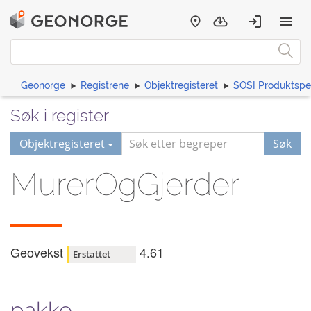
Geonorge
Registrene
Objektregisteret
SOSI Produktspes
Søk i register
Objektregisteret
Søk
MurerOgGjerder
Geovekst
4.61
Erstattet
pakke