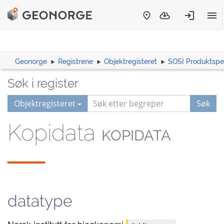
Geonorge
Registrene
Objektregisteret
SOSI Produktspes
Søk i register
Objektregisteret
Søk
Kopidata
KOPIDATA
datatype