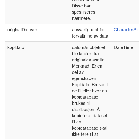
Disse bør
spesifiseres
nærmere.
originalDatavert
ansvarlig etat for
CharacterStr
forvaltning av data
kopidato
dato når objektet
DateTime
ble kopiert fra
originaldatasettet
Merknad: Er en
del av
egenskapen
Kopidata. Brukes i
de tilfeller hvor en
kopidatabase
brukes til
distribusjon. Å
kopiere et datasett
til en
kopidatabase skal
ikke føre til at