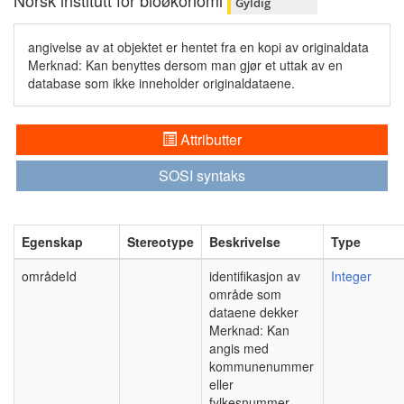
Norsk institutt for bioøkonomi
Gyldig
angivelse av at objektet er hentet fra en kopi av originaldata
Merknad: Kan benyttes dersom man gjør et uttak av en
database som ikke inneholder originaldataene.
Attributter
SOSI syntaks
Egenskap
Stereotype
Beskrivelse
Type
områdeId
identifikasjon av
Integer
område som
dataene dekker
Merknad: Kan
angis med
kommunenummer
eller
fylkesnummer.