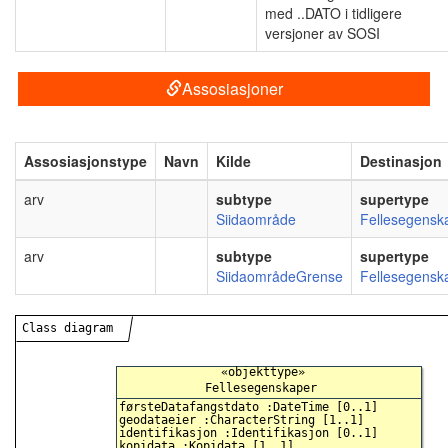
med ..DATO i tidligere
versjoner av SOSI
Assosiasjoner
Assosiasjonstype
Navn
Kilde
Destinasjon
arv
subtype
supertype
Siidaområde
Fellesegensk
arv
subtype
supertype
SiidaområdeGrense
Fellesegensk