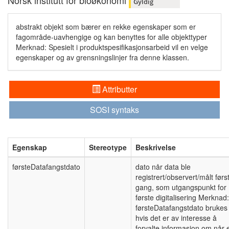
Norsk institutt for bioøkonomi
Gyldig
abstrakt objekt som bærer en rekke egenskaper som er
fagområde-uavhengige og kan benyttes for alle objekttyper
Merknad: Spesielt i produktspesifikasjonsarbeid vil en velge
egenskaper og av grensningslinjer fra denne klassen.
Attributter
SOSI syntaks
Egenskap
Stereotype
Beskrivelse
førsteDatafangstdato
dato når data ble
registrert/observert/målt førs
gang, som utgangspunkt for
første digitalisering Merknad:
førsteDatafangstdato brukes
hvis det er av interesse å
forvalte informasjon om når 