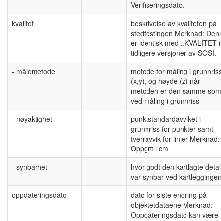
Verifiseringsdato.
kvalitet
beskrivelse av kvaliteten på
stedfestingen Merknad: Den
er identisk med ..KVALITET i
tidligere versjoner av SOSI.
- målemetode
metode for måling i grunnris
(x,y), og høyde (z) når
metoden er den samme som
ved måling i grunnriss
- nøyaktighet
punktstandardavviket i
grunnriss for punkter samt
tverravvik for linjer Merknad:
Oppgitt i cm
- synbarhet
hvor godt den kartlagte detal
var synbar ved kartlegginge
oppdateringsdato
dato for siste endring på
objektetdataene Merknad:
Oppdateringsdato kan være