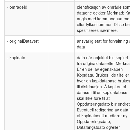
- områdeId
identifikasjon av område so
dataene dekker Merknad: K
angis med kommunenumme
eller fylkesnummer. Disse bø
spesifiseres nærmere.
- originalDatavert
ansvarlig etat for forvaltning
data
- kopidato
dato når objektet ble kopiert
fra originaldatasettet Merkna
Er en del av egenskapen
Kopidata. Brukes i de tilfeller
hvor en kopidatabase bruke
til distribusjon. Å kopiere et
datasett til en kopidatabase
skal ikke føre til at
Oppdateringsdato blir endret
Eventuell redigering av data 
et kopidatasett medfører ny
Oppdateringsdato,
Datafangstdato og/eller