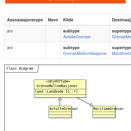
Assosiasjonstype
Navn
Kilde
Destinas
arv
subtype
supertyp
AvtalteGrenser
GrenseMe
arv
subtype
supertyp
GrenseMellomNasjoner
MaritimeG