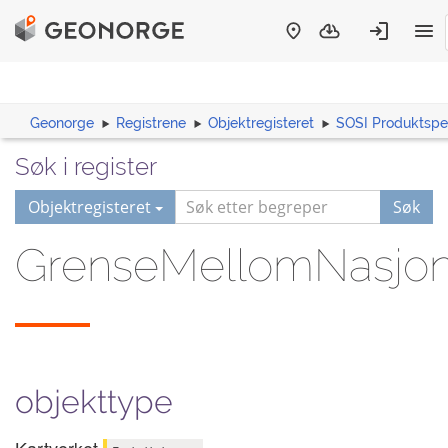
Geonorge
Registrene
Objektregisteret
SOSI Produktspes
Søk i register
Objektregisteret
Søk
GrenseMellomNasjon
objekttype