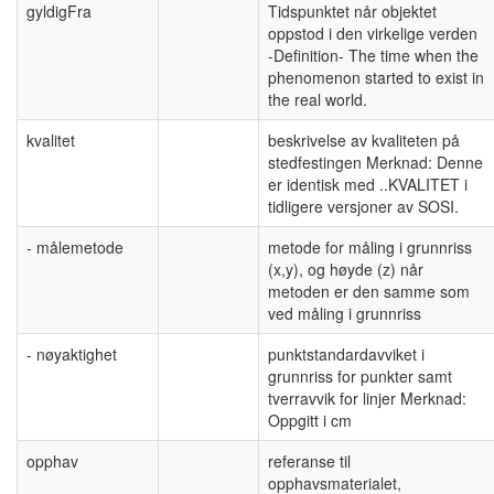
gyldigFra
Tidspunktet når objektet
oppstod i den virkelige verden
-Definition- The time when the
phenomenon started to exist in
the real world.
kvalitet
beskrivelse av kvaliteten på
stedfestingen Merknad: Denne
er identisk med ..KVALITET i
tidligere versjoner av SOSI.
- målemetode
metode for måling i grunnriss
(x,y), og høyde (z) når
metoden er den samme som
ved måling i grunnriss
- nøyaktighet
punktstandardavviket i
grunnriss for punkter samt
tverravvik for linjer Merknad:
Oppgitt i cm
opphav
referanse til
opphavsmaterialet,