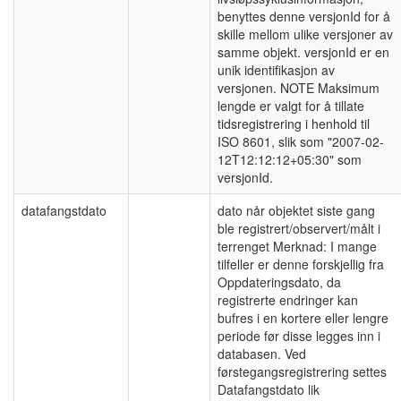
benyttes denne versjonId for å
skille mellom ulike versjoner av
samme objekt. versjonId er en
unik identifikasjon av
versjonen. NOTE Maksimum
lengde er valgt for å tillate
tidsregistrering i henhold til
ISO 8601, slik som "2007-02-
12T12:12:12+05:30" som
versjonId.
datafangstdato
dato når objektet siste gang
ble registrert/observert/målt i
terrenget Merknad: I mange
tilfeller er denne forskjellig fra
Oppdateringsdato, da
registrerte endringer kan
bufres i en kortere eller lengre
periode før disse legges inn i
databasen. Ved
førstegangsregistrering settes
Datafangstdato lik