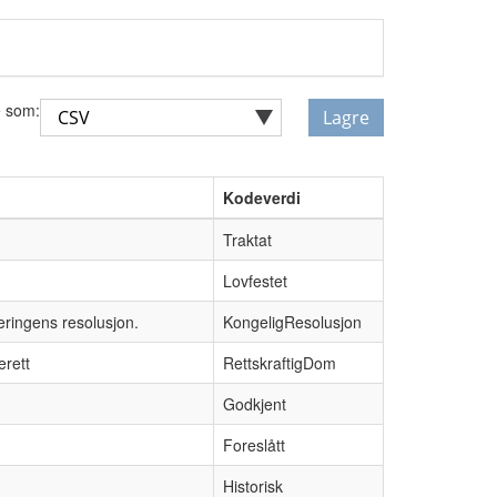
 som:
Lagre
Kodeverdi
Traktat
Lovfestet
eringens resolusjon.
KongeligResolusjon
erett
RettskraftigDom
Godkjent
Foreslått
Historisk