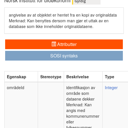
Norsk institutt for bioøkonomi
Gyldig
angivelse av at objektet er hentet fra en kopi av originaldata
Merknad: Kan benyttes dersom man gjør et uttak av en
database som ikke inneholder originaldataene.
Attributter
SOSI syntaks
Egenskap
Stereotype
Beskrivelse
Type
områdeId
identifikasjon av
Integer
område som
dataene dekker
Merknad: Kan
angis med
kommunenummer
eller
fylkesnummer.