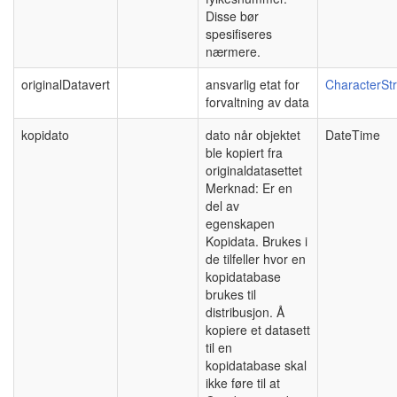
Disse bør
spesifiseres
nærmere.
originalDatavert
ansvarlig etat for
CharacterStr
forvaltning av data
kopidato
dato når objektet
DateTime
ble kopiert fra
originaldatasettet
Merknad: Er en
del av
egenskapen
Kopidata. Brukes i
de tilfeller hvor en
kopidatabase
brukes til
distribusjon. Å
kopiere et datasett
til en
kopidatabase skal
ikke føre til at