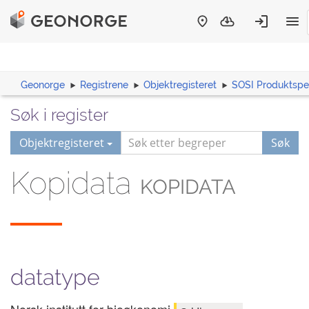
Geonorge
Registrene
Objektregisteret
SOSI Produktspes
Søk i register
Objektregisteret
Søk
Kopidata
KOPIDATA
datatype