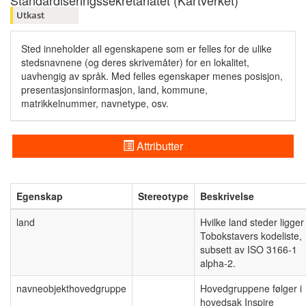
Standardiseringssekretariatet (Kartverket)
Utkast
Sted inneholder all egenskapene som er felles for de ulike
stedsnavnene (og deres skrivemåter) for en lokalitet,
uavhengig av språk. Med felles egenskaper menes posisjon,
presentasjonsinformasjon, land, kommune,
matrikkelnummer, navnetype, osv.
Attributter
Egenskap
Stereotype
Beskrivelse
land
Hvilke land steder ligger 
Tobokstavers kodeliste,
subsett av ISO 3166-1
alpha-2.
navneobjekthovedgruppe
Hovedgruppene følger i
hovedsak Inspire