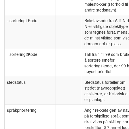
målestokker (i forhold til
andre stedsnavn).
- sortering1Kode
Bokstavkode fra A til N 
N er viktigste objekttype
som tegnes først, mens 
de minst viktige som vis
dersom det er plass.
- sortering2Kode
Tall fra 1 til 99 som bruke
å sortere innefor
sortering1kode, der 99 
høyest prioritet.
stedstatus
Stedstatus forteller om
stedet (navneobjektet)
eksisterer, er historisk el
er planlagt.
språkprioritering
Angir rekkefølgen av na
på forskjellige språk so
skal vises på skilt og kart,
forskriften § 7 annet led