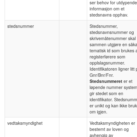
ser behov for utdypende
informasjon om et
stedsnavns opphav.
stedsnummer
Stedsnummer,
stedsnavnsnummer og
skrivemåtenummer skal
sammen utgjøre en såka
tematisk id som brukes 
registerførere som
opplslagsnummer.
Identifikatoren ligner litt
Gnr/Bnr/Fnr.
Stedsnummeret
er et
løpende nummer system
gir stedet som en
identifikator. Stedsnum
er unikt og kan ikke bru
om igjen.
vedtaksmyndighet
Vedtaksmyndigheten er
bestemt av loven og
avhengig av