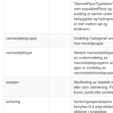
"NamedPlaceTypeValue"
men populatedPlace og
building er samlet under
bebyggelse og hydrogr
er delt mellom sjø og
ferskvann.
navneobjektgruppe
Inndeling i kategorier u
hver hovedgruppe.
navneobjekttype
Stedets navneobjekttype
en underinndeling av
navneobjektgruppene s
igjen er inndeling av
navneobjekthovedgrupp
posisjon
Stedfesting av objektet
eller uten utstrekning. Fl
kurve, punkt eller punkts
sortering
Sorteringsegenskapene 
benyttes til å angi stede
viktighet i forskjellige