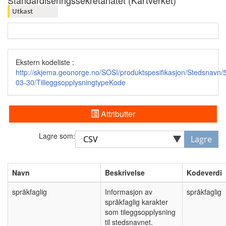
Standardiseringssekretariatet (Kartverket)
Utkast
Ekstern kodeliste :
http://skjema.geonorge.no/SOSI/produktspesifikasjon/Stedsnavn/
03-30/TilleggsopplysningtypeKode
Attributter
Lagre som:
Lagre
Navn
Beskrivelse
Kodeverdi
språkfaglig
Informasjon av
språkfaglig
språkfaglig karakter
som tileggsopplysning
til stedsnavnet.