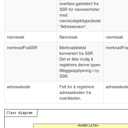
overføre gateident fra
SSR for navneenheter
med
navne(objekttype)kode
"Adressenavn".
navnesak
Navnesak
navnesak
merknadFraSSR
Merknadstekst
merknadFr
konvertert fra SSR.
Det er ikke mulig å
registrere denne typen
tilleggsopplysning i ny
SSR.
adressekode
Felt for å registrere
adressekod
adressekoden fra
matrikkelen.