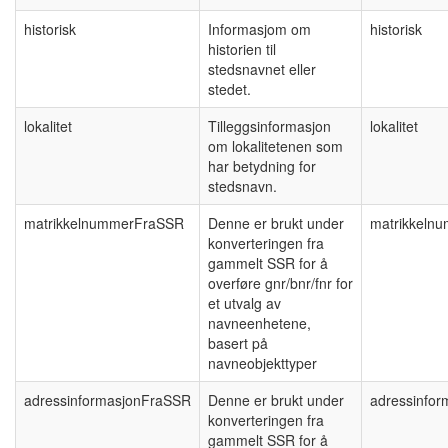
historisk
Informasjom om
historisk
historien til
stedsnavnet eller
stedet.
lokalitet
Tilleggsinformasjon
lokalitet
om lokalitetenen som
har betydning for
stedsnavn.
matrikkelnummerFraSSR
Denne er brukt under
matrikkeln
konverteringen fra
gammelt SSR for å
overføre gnr/bnr/fnr for
et utvalg av
navneenhetene,
basert på
navneobjekttyper
adressinformasjonFraSSR
Denne er brukt under
adressinfo
konverteringen fra
gammelt SSR for å