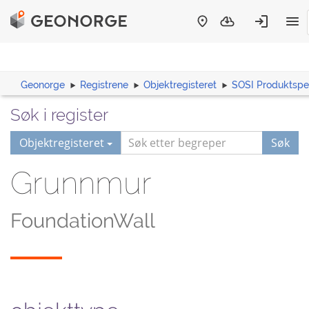
Geonorge
Registrene
Objektregisteret
SOSI Produktspes
Søk i register
Objektregisteret
Søk
Grunnmur
FoundationWall