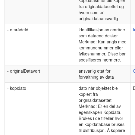
kopidatasettet ble kopiert
fra originaldatasettet og
hvem som er
originaldataansvarlig
- områdeId
identifikasjon av område
I
som dataene dekker
Merknad: Kan angis med
kommunenummer eller
fylkesnummer. Disse bør
spesifiseres nærmere.
- originalDatavert
ansvarlig etat for
C
forvaltning av data
- kopidato
dato når objektet ble
kopiert fra
originaldatasettet
Merknad: Er en del av
egenskapen Kopidata.
Brukes i de tilfeller hvor
en kopidatabase brukes
til distribusjon. Å kopiere