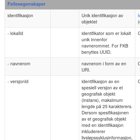
Fellesegenskaper
identifikasjon
Unik identifikasjon av
I
objektet
(
- lokalId
identifikator som er lokalt
C
unik innenfor
navnerommet. For FKB
benyttes UUID.
- navnerom
navnerom i form av en
C
URI.
- versjonId
identifikasjon av en
C
spesiell versjon av et
geografisk objekt
(instans), maksimum
lengde på 25 karakterers.
Dersom spesifikasjonen
av et geografisk objekt
med en identifikasjon
inkludererer
livsløpssyklusinformasjon,