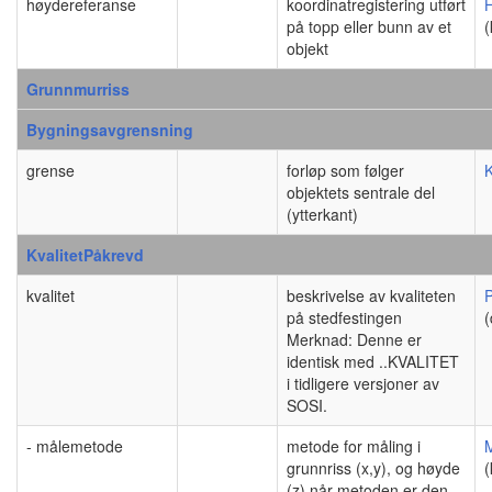
høydereferanse
koordinatregistering utført
på topp eller bunn av et
(
objekt
Grunnmurriss
Bygningsavgrensning
grense
forløp som følger
objektets sentrale del
(ytterkant)
KvalitetPåkrevd
kvalitet
beskrivelse av kvaliteten
P
på stedfestingen
(
Merknad: Denne er
identisk med ..KVALITET
i tidligere versjoner av
SOSI.
- målemetode
metode for måling i
grunnriss (x,y), og høyde
(
(z) når metoden er den