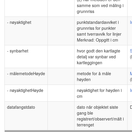
samme som ved måling i
grunnriss
- nøyaktighet
punktstandardavviket i
I
grunnriss for punkter
samt tverravvik for linjer
Merknad: Oppgitt i cm
- synbarhet
hvor godt den kartlagte
detalj var synbar ved
(
kartleggingen
- målemetodeHøyde
metode for å måle
høyden
(
- nøyaktighetHøyde
nøyaktighet for høyden i
I
cm
datafangstdato
dato når objektet siste
gang ble
registrert/observert/målt i
terrenget