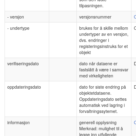
tilpasningen.
- versjon
versjonsnummer
C
- undertype
brukes for å skille mellom
C
undertyper av en versjon,
dvs. endringer i
registeringsinstruks for et
objekt
verifiseringsdato
dato når dataene er
fastslått å være i samsvar
med virkeligheten
oppdateringsdato
dato for siste endring på
objektetdataene.
Oppdateringsdato settes
automatisk ved lagring i
forvaltningssytemet.
informasjon
generell opplysning
C
Merknad: mulighet til å
legge inn utfyllende