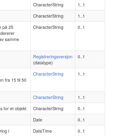
CharacterString
1..1
CharacterString
1..1
e på 25
CharacterString
0..1
udererer
r av samme
Registreringsversjon
0..1
(datatype)
d
CharacterString
1..1
 fra 15 til 50
CharacterString
1..1
s for et objekt
CharacterString
0..1
Date
0..1
ing i
DateTime
0..1