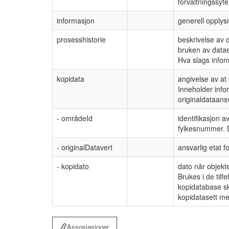
forvaltningssyt
informasjon
generell opplys
prosesshistorie
beskrivelse av 
bruken av datae
Hva slags inform
kopidata
angivelse av at 
Inneholder info
originaldataansv
- områdeId
identifikasjon
fylkesnummer. 
- originalDatavert
ansvarlig etat f
- kopidato
dato når objekt
Brukes i de tilf
kopidatabase ska
kopidatasett me
Assosiasjoner