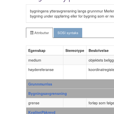
bygningens ytteravgrensning langs grunnmur Merkn
bygning under oppføring eller for bygning som er re
Attributter
SOSI syntaks
Egenskap
Stereotype
Beskrivelse
medium
objektets beligg
høydereferanse
koordinatregiste
Grunnmurriss
Bygningsavgrensning
grense
forløp som følge
KvalitetPåkrevd