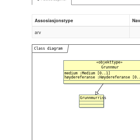
Assosiasjonstype
Na
arv