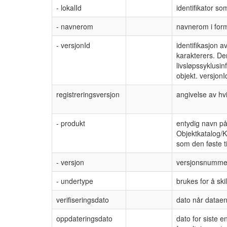
- lokalId
identifikator s
- navnerom
navnerom i for
- versjonId
identifikasjon 
karakterers. De
livsløpssyklusi
objekt. versjonI
registreringsversjon
angivelse av hv
- produkt
entydig navn p
Objektkatalog/K
som den føste t
- versjon
versjonsnumme
- undertype
brukes for å ski
verifiseringsdato
dato når dataen
oppdateringsdato
dato for siste 