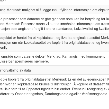
emet.
ning Merknad: mulighet til å legge inn utfyllende informasjon om objekte
de prosesser som dataene er gått gjennom som kan ha betydning for kv
ne Merknad: Prosesshistorie vil kunne inneholde informasjon om trans
asjon som angis er ofte gitt i andre standarder, f.eks kvalitet og kvalitet
objektet er hentet fra et kopidatasett og ikke fra originaldatasettet Mer
rmasjon om når kopidatasettet ble kopiert fra originaldatasettet og hv
arlig
 av område som dataene dekker Merknad: Kan angis med kommunenumm
Disse bør spesifiseres nærmere.
or forvaltning av data
et ble kopiert fra originaldatasettet Merknad: Er en del av egenskapen 
eller hvor en kopidatabase brukes til distribusjon. Å kopiere et datasett ti
l ikke føre til at Oppdateringsdato blir endret. Eventuell redigering av d
dfører ny Oppdateringsdato, Datafangstdato og/eller Verifiseringsdato.