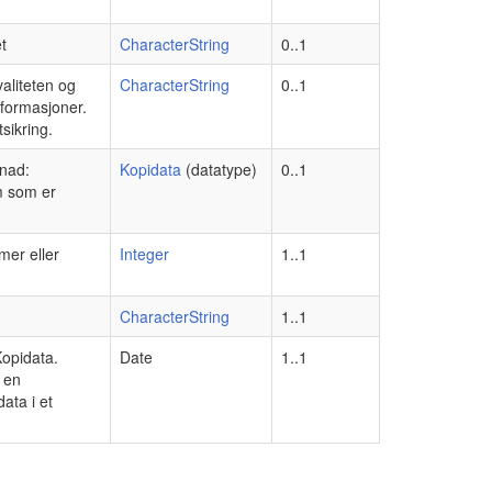
t
CharacterString
0..1
aliteten og
CharacterString
0..1
formasjoner.
sikring.
knad:
Kopidata
(datatype)
0..1
em som er
er eller
Integer
1..1
CharacterString
1..1
Kopidata.
Date
1..1
l en
ata i et