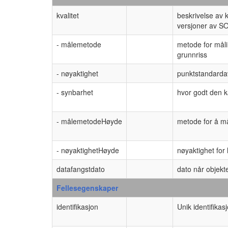
kvalitet
beskrivelse av 
versjoner av SO
- målemetode
metode for måli
grunnriss
- nøyaktighet
punktstandardavv
- synbarhet
hvor godt den k
- målemetodeHøyde
metode for å m
- nøyaktighetHøyde
nøyaktighet for
datafangstdato
dato når objekte
Fellesegenskaper
identifikasjon
Unik identifikas