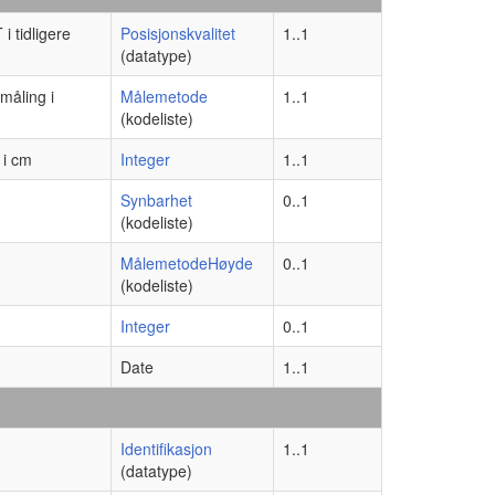
i tidligere
Posisjonskvalitet
1..1
(datatype)
måling i
Målemetode
1..1
(kodeliste)
 i cm
Integer
1..1
Synbarhet
0..1
(kodeliste)
MålemetodeHøyde
0..1
(kodeliste)
Integer
0..1
Date
1..1
Identifikasjon
1..1
(datatype)