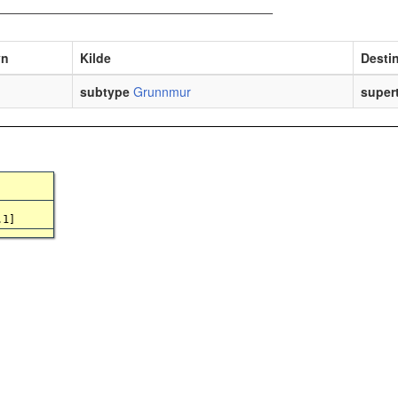
vn
Kilde
Desti
subtype
Grunnmur
super