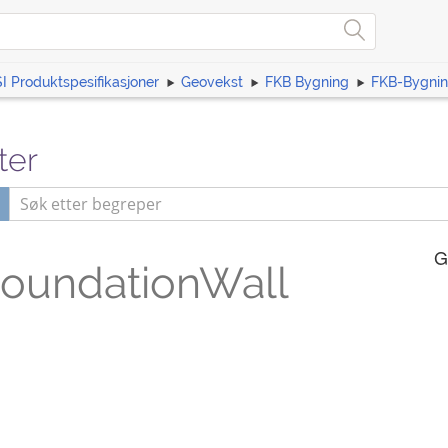
I Produktspesifikasjoner
Geovekst
FKB Bygning
FKB-Bygni
ter
G
oundationWall