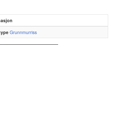
nasjon
type
Grunnmurriss