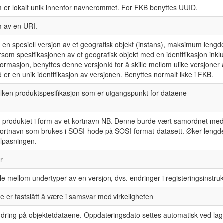
om er lokalt unik innenfor navnerommet. For FKB benyttes UUID.
m av en URI.
av en spesiell versjon av et geografisk objekt (instans), maksimum lengd
rsom spesifikasjonen av et geografisk objekt med en identifikasjon inkl
nformasjon, benyttes denne versjonId for å skille mellom ulike versjone
d er en unik identifikasjon av versjonen. Benyttes normalt ikke i FKB.
ilken produktspesifikasjon som er utgangspunkt for dataene
å produktet i form av et kortnavn NB. Denne burde vært samordnet me
ortnavn som brukes i SOSI-hode på SOSI-format-datasett. Øker lengden
ilpasningen.
r
lle mellom undertyper av en versjon, dvs. endringer i registeringsinstruk
e er fastslått å være i samsvar med virkeligheten
endring på objektetdataene. Oppdateringsdato settes automatisk ved lagr