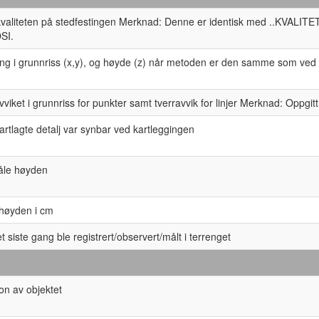
kvaliteten på stedfestingen Merknad: Denne er identisk med ..KVALITET 
SI.
ng i grunnriss (x,y), og høyde (z) når metoden er den samme som ved 
iket i grunnriss for punkter samt tverravvik for linjer Merknad: Oppgitt
artlagte detalj var synbar ved kartleggingen
åle høyden
 høyden i cm
t siste gang ble registrert/observert/målt i terrenget
jon av objektet