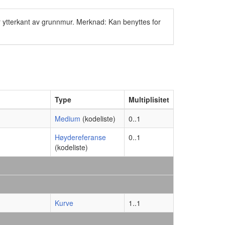
ytterkant av grunnmur. Merknad: Kan benyttes for
Type
Multiplisitet
Medium
(kodeliste)
0..1
Høydereferanse
0..1
(kodeliste)
Kurve
1..1