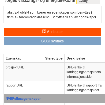
Norges vassdrags- og energidirektorat
Gyldig
abstrakt objekt som bærer en egenskaper som benyttes i
flere av fareområdeklassene. Benyttes til arv av egenskaper.
Attributter
SOSI syntaks
Egenskap
Stereotype
Beskrivelse
prosjektURL
URL-lenke til
kartleggingsprosjektets
informasjonsside
rapportURL
URL-lenke til rapport fra
kartleggingsprosjektet
NVEFellesegenskaper