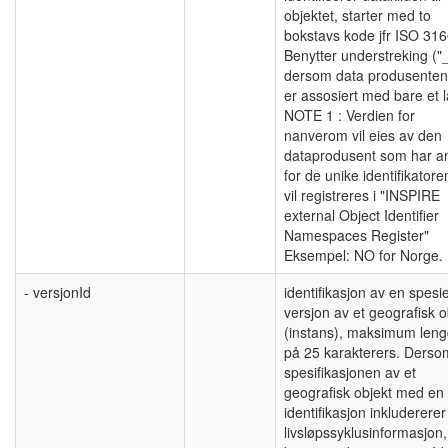
objektet, starter med to
bokstavs kode jfr ISO 316
Benytter understreking ("_
dersom data produsenten
er assosiert med bare et 
NOTE 1 : Verdien for
nanverom vil eies av den
dataprodusent som har a
for de unike identifikator
vil registreres i "INSPIRE
external Object Identifier
Namespaces Register"
Eksempel: NO for Norge.
- versjonId
identifikasjon av en spesie
versjon av et geografisk o
(instans), maksimum len
på 25 karakterers. Derso
spesifikasjonen av et
geografisk objekt med en
identifikasjon inkludererer
livsløpssyklusinformasjon,