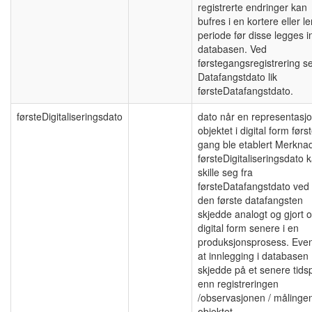
registrerte endringer kan
bufres i en kortere eller l
periode før disse legges in
databasen. Ved
førstegangsregistrering se
Datafangstdato lik
førsteDatafangstdato.
førsteDigitaliseringsdato
dato når en representasj
objektet i digital form førs
gang ble etablert Merkna
førsteDigitaliseringsdato 
skille seg fra
førsteDatafangstdato ved 
den første datafangsten
skjedde analogt og gjort o
digital form senere i en
produksjonsprosess. Even
at innlegging i databasen
skjedde på et senere tids
enn registreringen
/observasjonen / målinge
objektet.