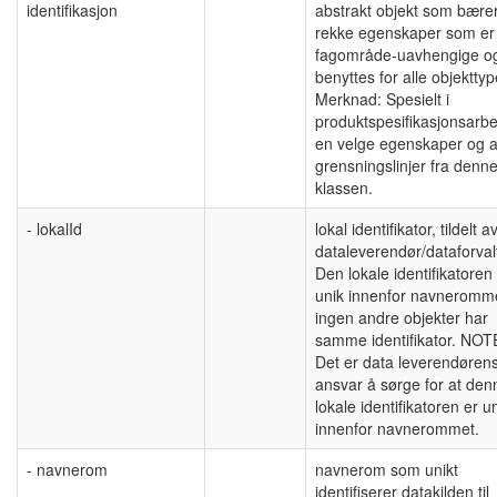
identifikasjon
abstrakt objekt som bære
rekke egenskaper som er
fagområde-uavhengige o
benyttes for alle objekttyp
Merknad: Spesielt i
produktspesifikasjonsarbei
en velge egenskaper og 
grensningslinjer fra denn
klassen.
- lokalId
lokal identifikator, tildelt a
dataleverendør/dataforval
Den lokale identifikatoren
unik innenfor navneromm
ingen andre objekter har
samme identifikator. NOT
Det er data leverendøren
ansvar å sørge for at den
lokale identifikatoren er u
innenfor navnerommet.
- navnerom
navnerom som unikt
identifiserer datakilden til