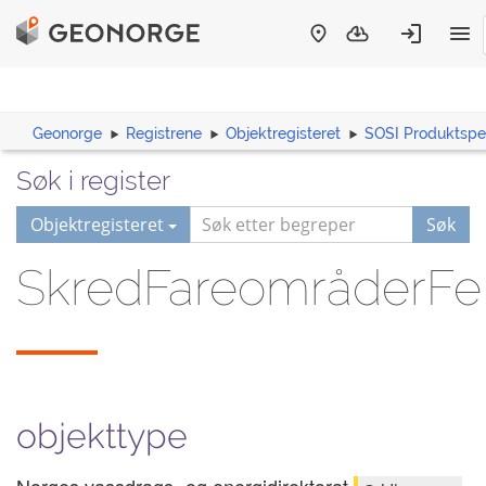
Geonorge
Registrene
Objektregisteret
SOSI Produktspes
Søk i register
Objektregisteret
Søk
SkredFareområderFe
objekttype