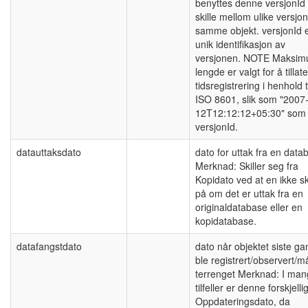
benyttes denne versjonId 
skille mellom ulike versjo
samme objekt. versjonId 
unik identifikasjon av
versjonen. NOTE Maksi
lengde er valgt for å tillate
tidsregistrering i henhold t
ISO 8601, slik som "2007
12T12:12:12+05:30" som
versjonId.
datauttaksdato
dato for uttak fra en data
Merknad: Skiller seg fra
Kopidato ved at en ikke ski
på om det er uttak fra en
originaldatabase eller en
kopidatabase.
datafangstdato
dato når objektet siste ga
ble registrert/observert/må
terrenget Merknad: I ma
tilfeller er denne forskjelli
Oppdateringsdato, da