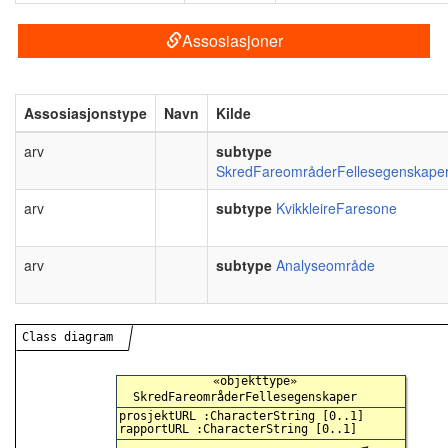
Assosiasjoner
Assosiasjonstype
Navn
Kilde
arv
subtype
SkredFareområderFellesegenskape
arv
subtype
KvikkleireFaresone
arv
subtype
Analyseområde