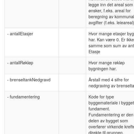
legge inn det areal som
ønsker, f.eks. areal for
beregning av kommuna
avgifter (f.eks. leieareal)
- antallEtasjer
Hvor mange etasjer byg
har. Kan være 0. Er ikke
samme som sum av anta
Etasje
- antallRøkløp
Hvor mange røkløp
bygningen har.
- brenseltankNedgravd
Årstall med 4 sifre for
nedgraving av brenselt
- fundamentering
Kode for type
byggemateriale i bygge
fundament.
Fundamentering er den
delen av bygget som
overfører virkende kreft
direkte til grunnen.