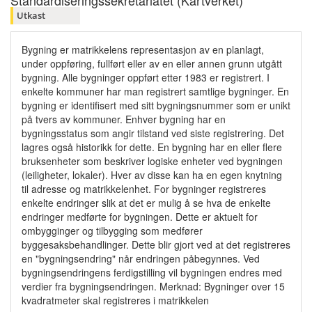
Standardiseringssekretariatet (Kartverket)
Utkast
Bygning er matrikkelens representasjon av en planlagt,
under oppføring, fullført eller av en eller annen grunn utgått
bygning. Alle bygninger oppført etter 1983 er registrert. I
enkelte kommuner har man registrert samtlige bygninger. En
bygning er identifisert med sitt bygningsnummer som er unikt
på tvers av kommuner. Enhver bygning har en
bygningsstatus som angir tilstand ved siste registrering. Det
lagres også historikk for dette. En bygning har en eller flere
bruksenheter som beskriver logiske enheter ved bygningen
(leiligheter, lokaler). Hver av disse kan ha en egen knytning
til adresse og matrikkelenhet. For bygninger registreres
enkelte endringer slik at det er mulig å se hva de enkelte
endringer medførte for bygningen. Dette er aktuelt for
ombygginger og tilbygging som medfører
byggesaksbehandlinger. Dette blir gjort ved at det registreres
en "bygningsendring" når endringen påbegynnes. Ved
bygningsendringens ferdigstilling vil bygningen endres med
verdier fra bygningsendringen. Merknad: Bygninger over 15
kvadratmeter skal registreres i matrikkelen