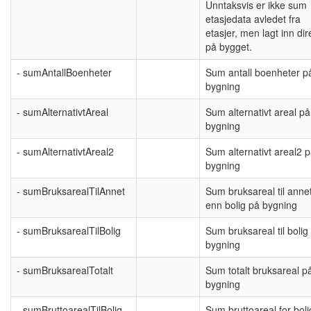
Unntaksvis er ikke sum
etasjedata avledet fra
etasjer, men lagt inn dir
på bygget.
- sumAntallBoenheter
Sum antall boenheter p
bygning
- sumAlternativtAreal
Sum alternativt areal på
bygning
- sumAlternativtAreal2
Sum alternativt areal2 
bygning
- sumBruksarealTilAnnet
Sum bruksareal til anne
enn bolig på bygning
- sumBruksarealTilBolig
Sum bruksareal til bolig
bygning
- sumBruksarealTotalt
Sum totalt bruksareal p
bygning
- sumBruttoarealTilBolig
Sum bruttoareal for boli