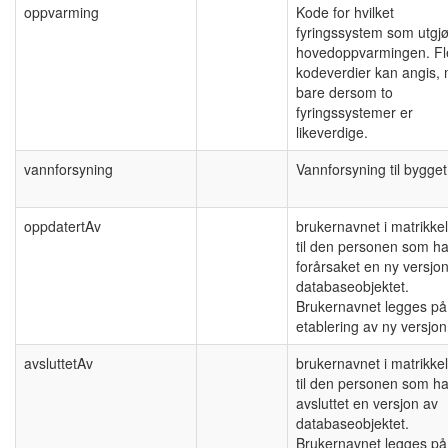
oppvarming
Kode for hvilket
fyringssystem som utgjø
hovedoppvarmingen. Fl
kodeverdier kan angis,
bare dersom to
fyringssystemer er
likeverdige.
vannforsyning
Vannforsyning til bygget
oppdatertAv
brukernavnet i matrikke
til den personen som ha
forårsaket en ny versjo
databaseobjektet.
Brukernavnet legges på
etablering av ny versjon
avsluttetAv
brukernavnet i matrikke
til den personen som ha
avsluttet en versjon av
databaseobjektet.
Brukernavnet legges på