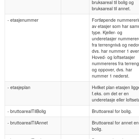
bruksareal til bolig og
bruksareal til annet.
- etasjenummer
Fortløpende nummereri
av etasjer som har sa
type. Kjeller- og
underetasjer nummerer
fra terrengnivå og nedo
dvs. har nummer 1 øver
Hoved- og loftsetasjer
nummereres fra terreng
og oppover, dvs. har
nummer 1 nederst.
- etasjeplan
Hvilket plan etasjen ligge
f.eks. om det er en
underetasje eller loftset
- bruttoarealTilBolig
Bruttoareal for bolig.
- bruttoarealTilAnnet
Bruttoareal for annet e
bolig.