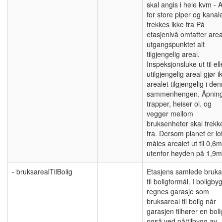
skal angis i hele kvm - 
for store piper og kanal
trekkes ikke fra På
etasjenivå omfatter areal
utgangspunktet alt
tilgjengelig areal.
Inspeksjonsluke ut til ell
utilgjengelig areal gjør i
arealet tilgjengelig i de
sammenhengen. Åpning
trapper, heiser ol. og
vegger mellom
bruksenheter skal trekk
fra. Dersom planet er lof
måles arealet ut til 0,6m
utenfor høyden på 1,9m
- bruksarealTilBolig
Etasjens samlede bruka
til boligformål. I boligby
regnes garasje som
bruksareal til bolig når
garasjen tilhører en boli
også ved på/tilbygg av