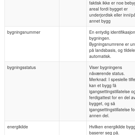
faktisk ikke er noe beb
areal fordi bygget er
underjordisk eller inni/p
annet bygg
bygningsnummer
En entydig identifikasjo
bygningen.
Bygningsnumrene er un
på landsbasis, og tildel
automatisk.
bygningsstatus
Viser bygningens
nåværende status.
Merknad: I spesielle tilfe
kan et bygg få
igangsettingstillatelse o
ferdigattest for en del a
bygget, og så
igangsettingstillatelse f
annen del.
energikilde
Hvilken energikilde byg
baserer seg på.