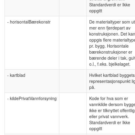
Standardverdi er Ikke
oppgitt
- horisontalBærekonstr
De materialtyper som ut
mer enn fjerdepart av
konstruksjonen. Det ka
oppgis flere materialtyp
pr. bygg. Horisontale
bærekonstruksjoner er
bærende deler i tak, gul
o.l., f.eks. bjelkelaget.
- kartblad
Hvilket kartblad byggets
representasjonspunkt li
på.
- kildePrivatVannforsyning
Kode for hva som er
vannkilde dersom bygg
ikke er tilknyttet offentlig
eller privat vannverk.
Standardverdi er Ikke
oppgitt