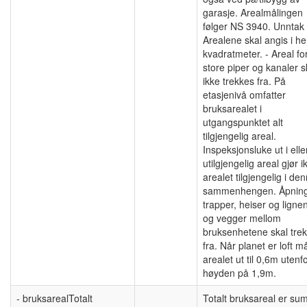
garasje. Arealmålingen
følger NS 3940. Unntak 
Arealene skal angis i he
kvadratmeter. - Areal fo
store piper og kanaler s
ikke trekkes fra. På
etasjenivå omfatter
bruksarealet i
utgangspunktet alt
tilgjengelig areal.
Inspeksjonsluke ut i elle
utilgjengelig areal gjør i
arealet tilgjengelig i de
sammenhengen. Åpning
trapper, heiser og ligne
og vegger mellom
bruksenhetene skal tre
fra. Når planet er loft m
arealet ut til 0,6m utenf
høyden på 1,9m.
- bruksarealTotalt
Totalt bruksareal er su