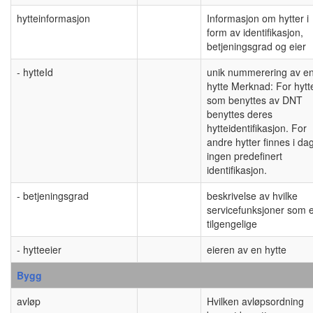
hytteinformasjon
Informasjon om hytter i
form av identifikasjon,
betjeningsgrad og eier
- hytteId
unik nummerering av e
hytte Merknad: For hytt
som benyttes av DNT
benyttes deres
hytteidentifikasjon. For
andre hytter finnes i da
ingen predefinert
identifikasjon.
- betjeningsgrad
beskrivelse av hvilke
servicefunksjoner som 
tilgengelige
- hytteeier
eieren av en hytte
Bygg
avløp
Hvilken avløpsordning