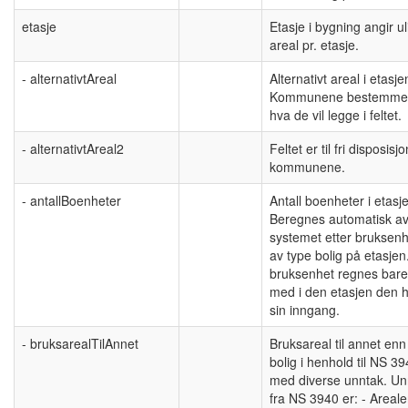
etasje
Etasje i bygning angir ul
areal pr. etasje.
- alternativtAreal
Alternativt areal i etasje
Kommunene bestemme
hva de vil legge i feltet.
- alternativtAreal2
Feltet er til fri disposisjo
kommunene.
- antallBoenheter
Antall boenheter i etasj
Beregnes automatisk a
systemet etter bruksenh
av type bolig på etasjen
bruksenhet regnes bare
med i den etasjen den 
sin inngang.
- bruksarealTilAnnet
Bruksareal til annet enn
bolig i henhold til NS 3
med diverse unntak. Un
fra NS 3940 er: - Areal