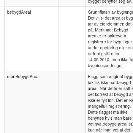
bygget benytter seg av.
bebygdAreal
Grunnflaten av bygning
Det vil si det arealet by
tar av eiendommen det 
på. Merknad: Bebygd
arealer er påkrevd å
registrere for bygninger
under oppføring eller s
er ferdigstilt etter
14.09.2010, men ikke fo
bygningsendringer
utenBebygdAreal
Flagg som angir at byg
faktisk ikke har bebygd
areal. Når dette er satt 
det korrekt at bebygd ar
ikke er fylt inn. Det er ik
mangelfull registrering.
Dette flagget må ikke
benyttes hvis man bare 
vet hva bebygd areal er
kun når man vet at det