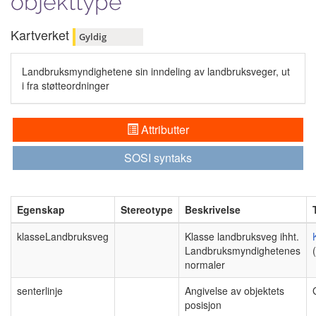
objekttype
Kartverket
Gyldig
Landbruksmyndighetene sin inndeling av landbruksveger, ut
i fra støtteordninger
Attributter
SOSI syntaks
Egenskap
Stereotype
Beskrivelse
klasseLandbruksveg
Klasse landbruksveg ihht.
Landbruksmyndighetenes
normaler
senterlinje
Angivelse av objektets
posisjon