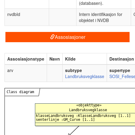
(databasen).
nvdbId
Intern identifikasjon for
objektet i NVDB
Assosiasjoner
Assosiasjonstype
Navn
Kilde
Destinasjon
arv
subtype
supertype
Landbruksvegklasse
SOSI_Felles