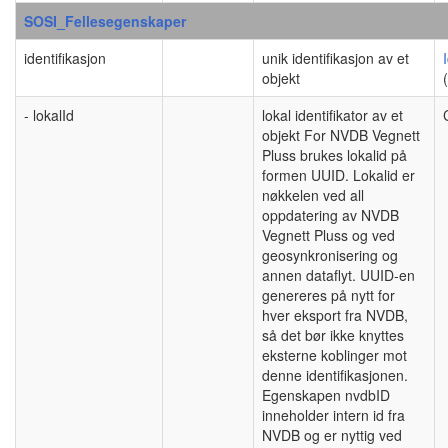
SOSI_Fellesegenskaper
identifikasjon
unik identifikasjon av et
objekt
- lokalId
lokal identifikator av et
objekt For NVDB Vegnett
Pluss brukes lokalid på
formen UUID. Lokalid er
nøkkelen ved all
oppdatering av NVDB
Vegnett Pluss og ved
geosynkronisering og
annen dataflyt. UUID-en
genereres på nytt for
hver eksport fra NVDB,
så det bør ikke knyttes
eksterne koblinger mot
denne identifikasjonen.
Egenskapen nvdbID
inneholder intern id fra
NVDB og er nyttig ved