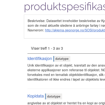
produktspesifika
Beskrivelse: Datasettet inneholder beskrivelse av K
som de mest aktuelle stedene å anbringe fartøy i nø
Navnerom:
http://skjema.geonorge.no/SOSI/produk
Viser treff 1 - 3 av 3
Identifikasjon
datatype
Unik identifikasjon av et objekt, ivaretatt av den an
eksterne applikasjoner som referanse til objektet. 
forveksles med en tematisk objektidentifikasjon, s
identifikatoren vil ikke endres i løpet av objektets leve
Kopidata
datatype
angivelse av at objektet er hentet fra en kopi av o