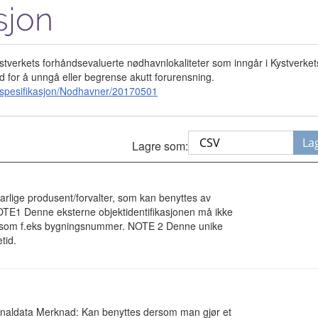
sjon
ystverkets forhåndsevaluerte nødhavnlokaliteter som inngår i Kystverke
d for å unngå eller begrense akutt forurensning.
tspesifikasjon/Nodhavner/20170501
La
Lagre som:
svarlige produsent/forvalter, som kan benyttes av
NOTE1 Denne eksterne objektidentifikasjonen må ikke
lik som f.eks bygningsnummer. NOTE 2 Denne unike
tid.
riginaldata Merknad: Kan benyttes dersom man gjør et