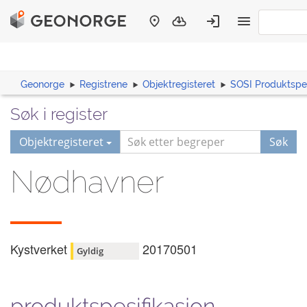
Geonorge
Registrene
Objektregisteret
SOSI Produktspes
Søk i register
Objektregisteret
Søk
Nødhavner
Kystverket
20170501
Gyldig
produktspesifikasjon