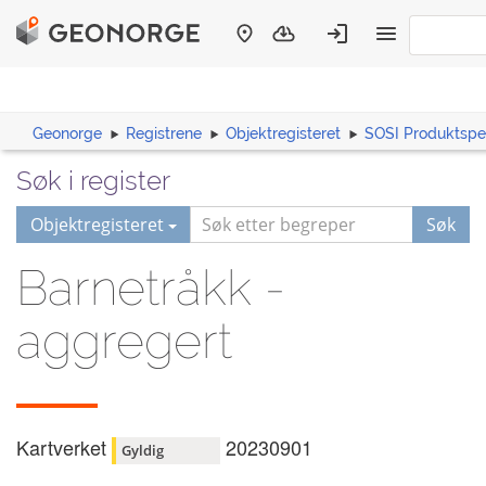
Geonorge
Registrene
Objektregisteret
SOSI Produktspes
Søk i register
Objektregisteret
Søk
Barnetråkk -
aggregert
Kartverket
20230901
Gyldig