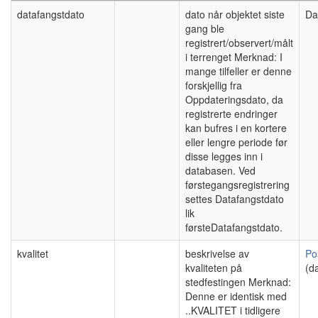
datafangstdato
dato når objektet siste
Da
gang ble
registrert/observert/målt
i terrenget Merknad: I
mange tilfeller er denne
forskjellig fra
Oppdateringsdato, da
registrerte endringer
kan bufres i en kortere
eller lengre periode før
disse legges inn i
databasen. Ved
førstegangsregistrering
settes Datafangstdato
lik
førsteDatafangstdato.
kvalitet
beskrivelse av
Po
kvaliteten på
(d
stedfestingen Merknad:
Denne er identisk med
..KVALITET i tidligere