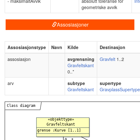
- maksimaltAvvik
absolutt toleranse for
In
geometriske avvik
Assosiasjoner
Assosiasjonstype
Navn
Kilde
Destinasjon
assosiasjon
avgrensning
Gravfelt
1..2
Gravfeltskant
0..*
arv
subtype
supertype
Gravfeltskant
GravplassSupertype