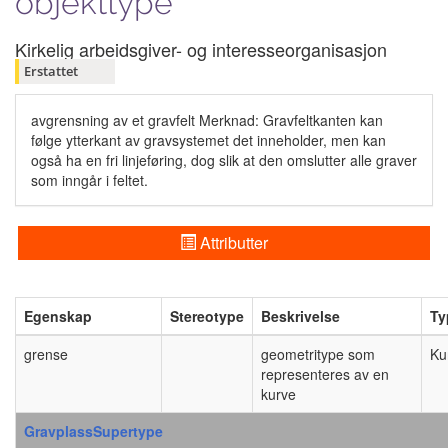
objekttype
Kirkelig arbeidsgiver- og interesseorganisasjon
Erstattet
avgrensning av et gravfelt Merknad: Gravfeltkanten kan
følge ytterkant av gravsystemet det inneholder, men kan
også ha en fri linjeføring, dog slik at den omslutter alle graver
som inngår i feltet.
Attributter
Egenskap
Stereotype
Beskrivelse
Ty
grense
geometritype som
Ku
representeres av en
kurve
GravplassSupertype