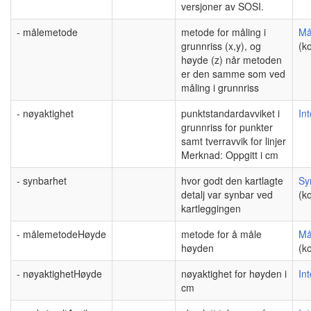
versjoner av SOSI.
- målemetode
metode for måling i
Må
grunnriss (x,y), og
(ko
høyde (z) når metoden
er den samme som ved
måling i grunnriss
- nøyaktighet
punktstandardavviket i
In
grunnriss for punkter
samt tverravvik for linjer
Merknad: Oppgitt i cm
- synbarhet
hvor godt den kartlagte
Sy
detalj var synbar ved
(ko
kartleggingen
- målemetodeHøyde
metode for å måle
Må
høyden
(ko
- nøyaktighetHøyde
nøyaktighet for høyden i
In
cm