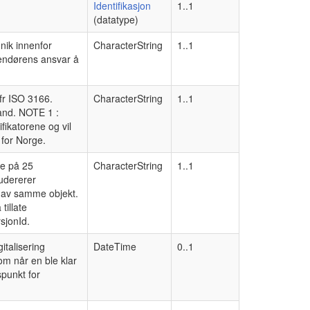
Identifikasjon
1..1
(datatype)
unik innenfor
CharacterString
1..1
rendørens ansvar å
jfr ISO 3166.
CharacterString
1..1
land. NOTE 1 :
fikatorene og vil
 for Norge.
de på 25
CharacterString
1..1
ludererer
r av samme objekt.
tillate
sjonId.
italisering
DateTime
0..1
om når en ble klar
spunkt for