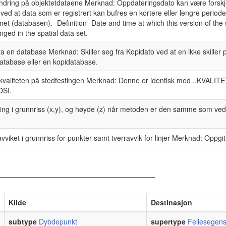
 endring på objektetdataene Merknad: Oppdateringsdato kan være forskje
ed at data som er registrert kan bufres en kortere eller lengre periode
met (databasen). -Definition- Date and time at which this version of the 
nged in the spatial data set.
fra en database Merknad: Skiller seg fra Kopidato ved at en ikke skiller 
database eller en kopidatabase.
kvaliteten på stedfestingen Merknad: Denne er identisk med ..KVALITET 
OSI.
ing i grunnriss (x,y), og høyde (z) når metoden er den samme som ved 
viket i grunnriss for punkter samt tverravvik for linjer Merknad: Oppgit
Kilde
Destinasjon
subtype
Dybdepunkt
supertype
Fellesegen