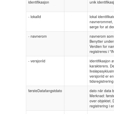
identifikasjon
unik identifikas
- lokalId
lokal identifika
navnerommet, i
sørge for at de
- navnerom
navnerom som un
Benytter under
Verdien for nan
registreres i 
- versjonId
identifikasjon 
karakterers. De
livsløpssyklusi
versjonId er en
tidsregistrerin
førsteDatafangstdato
dato når data b
Merknad: første
over objektet. 
registrering i 