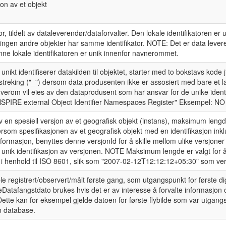
jon av et objekt
tor, tildelt av dataleverendør/dataforvalter. Den lokale identifikatoren er 
ngen andre objekter har samme identifikator. NOTE: Det er data leve
nne lokale identifikatoren er unik innenfor navnerommet.
ikt identifiserer datakilden til objektet, starter med to bokstavs kode 
streking ("_") dersom data produsenten ikke er assosiert med bare et 
verom vil eies av den dataprodusent som har ansvar for de unike identi
"INSPIRE external Object Identifier Namespaces Register" Eksempel: NO
av en spesiell versjon av et geografisk objekt (instans), maksimum leng
rsom spesifikasjonen av et geografisk objekt med en identifikasjon ink
nformasjon, benyttes denne versjonId for å skille mellom ulike versjone
 unik identifikasjon av versjonen. NOTE Maksimum lengde er valgt for å 
g i henhold til ISO 8601, slik som "2007-02-12T12:12:12+05:30" som ver
le registrert/observert/målt første gang, som utgangspunkt for første dig
Datafangstdato brukes hvis det er av interesse å forvalte informasjon 
Dette kan for eksempel gjelde datoen for første flybilde som var utgang
en database.