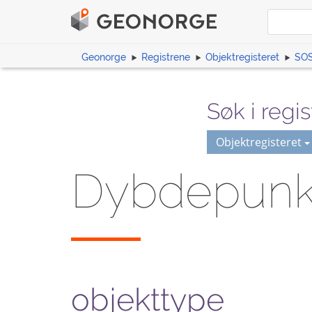
Geonorge
Registrene
Objektregisteret
SOS
Søk i regis
Objektregisteret
Dybdepun
objekttype