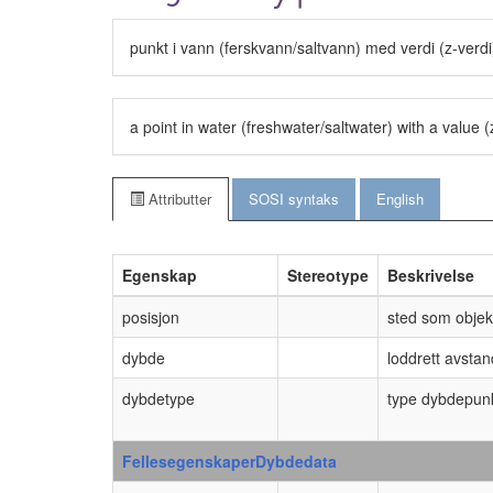
punkt i vann (ferskvann/saltvann) med verdi (z-verdi)
a point in water (freshwater/saltwater) with a value (
Attributter
SOSI syntaks
English
Egenskap
Stereotype
Beskrivelse
posisjon
sted som objekt
dybde
loddrett avstan
dybdetype
type dybdepun
FellesegenskaperDybdedata