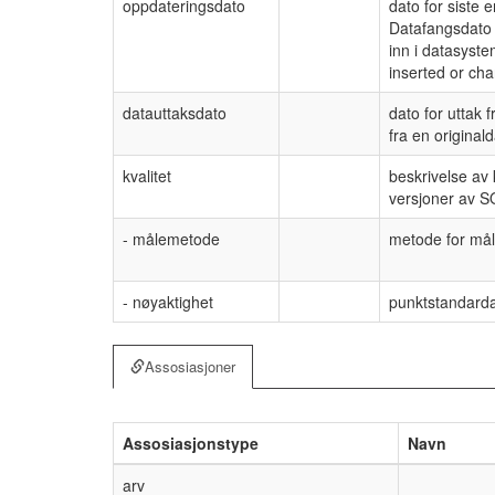
oppdateringsdato
dato for siste
Datafangsdato v
inn i datasyste
inserted or cha
datauttaksdato
dato for uttak 
fra en original
kvalitet
beskrivelse av 
versjoner av S
- målemetode
metode for mål
- nøyaktighet
punktstandardav
Assosiasjoner
Assosiasjonstype
Navn
arv