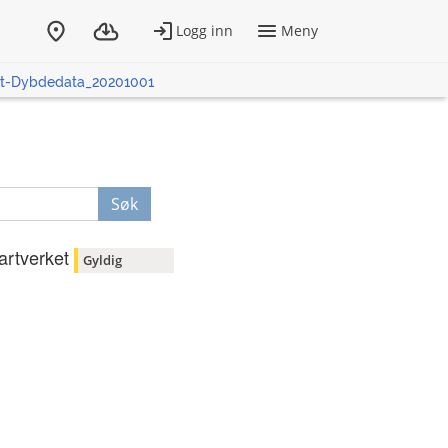
rt-Dybdedata_20201001
Søk
artverket
Gyldig