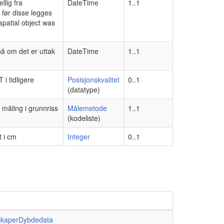
llig fra
DateTime
1..1
 før disse legges
spatial object was
på om det er uttak
DateTime
1..1
i tidligere
Posisjonskvalitet
0..1
(datatype)
måling i grunnriss
Målemetode
1..1
(kodeliste)
t i cm
Integer
0..1
skaperDybdedata