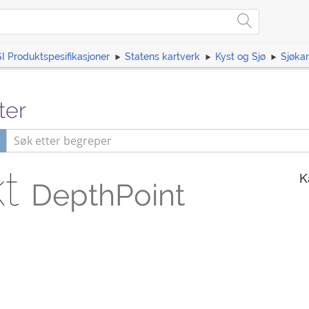
I Produktspesifikasjoner
Statens kartverk
Kyst og Sjø
Sjøka
ter
kt
K
DepthPoint