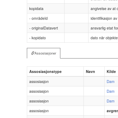
kopidata
angivelse av at o
- områdeId
identifikasjon 
- originalDatavert
ansvarlig etat fo
- kopidato
dato når objektet
Assosiasjoner
Assosiasjonstype
Navn
Kilde
assosiasjon
Dam
assosiasjon
Dam
assosiasjon
Dam
assosiasjon
avgre