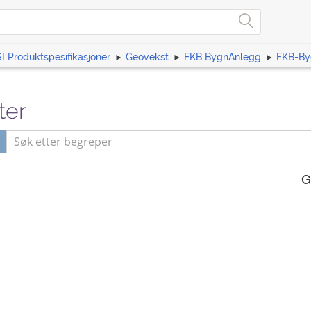
I Produktspesifikasjoner
Geovekst
FKB BygnAnlegg
FKB-By
ter
G