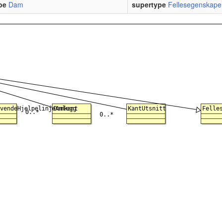
pe
Dam
supertype
Fellesegenskape