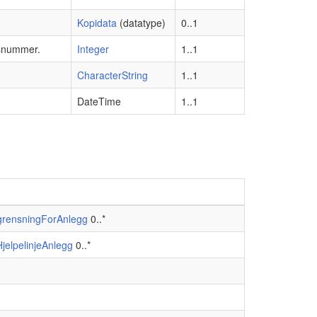
Kopidata
(datatype)
0..1
esnummer.
Integer
1..1
CharacterString
1..1
DateTime
1..1
vgrensningForAnlegg
0..*
jelpelinjeAnlegg
0..*