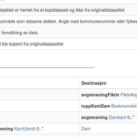
bjektet er hentet fra et kopidatasett og ikke fra originaldatasettet
av område som dataene dekker. Angis med kommunenummer eller fylk
r forvaltning av data
 ble kopiert fra originaldatasettet
Destinasjon
avgrensningFiktiv
FiktivA
toppKantDam
BeskrivendeH
avgrensning
Damkant
0..*
nsning
KantUtsnitt
0..*
Dam