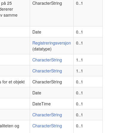
e på 25
CharacterString
0..1
dererer
r av samme
Date
0..1
Registreringsversjon
0..1
(datatype)
CharacterString
1..1
CharacterString
1..1
 for et objekt
CharacterString
0..1
Date
0..1
DateTime
0..1
CharacterString
0..1
liteten og
CharacterString
0..1