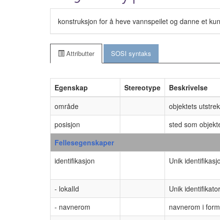
konstruksjon for å heve vannspeilet og danne et ku
Attributter
SOSI syntaks
Egenskap
Stereotype
Beskrivelse
område
objektets utstre
posisjon
sted som objekte
Fellesegenskaper
identifikasjon
Unik identifikasj
- lokalId
Unik identifika
- navnerom
navnerom i form