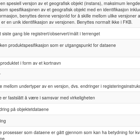
v en spesiell versjon av et geografisk objekt (instans), maksimum lengd
som spesifikasjonen av et geografisk objekt med en identifikasjon inklu
formasjon, benyttes denne versjonId for å skille mellom ulike versjone
d er en unik identifikasjon av versjonen. Benyttes normalt ikke i FKB.
 siste gang ble registrert/observert/målt i terrenget
ilken produktspesifikasjon som er utgangspunkt for dataene
produktet i form av et kortnavn
r
le mellom undertyper av en versjon, dvs. endringer i registeringsinstruks
 er fastslått å være i samsvar med virkeligheten
ndring på objektetdataene
ing
de prosesser som dataene er gått gjennom som kan ha betydning for kva
ene