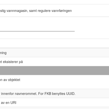
nstig vannmagasin, samt regulere vannføringen
kning
t eksisterer på
on av objektet
tor innenfor navnerommet. For FKB benyttes UUID.
 av en URI