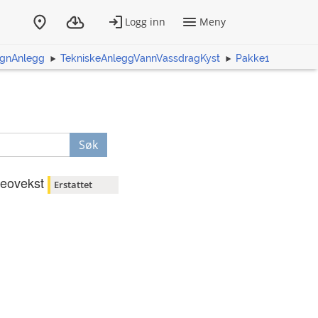
gnAnlegg
TekniskeAnleggVannVassdragKyst
Pakke1
Søk
eovekst
Erstattet