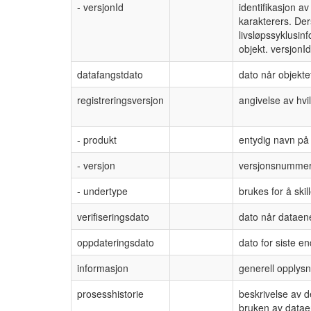
- versjonId
identifikasjon a
karakterers. Der
livsløpssyklusin
objekt. versjonI
datafangstdato
dato når objektet
registreringsversjon
angivelse av hv
- produkt
entydig navn på 
- versjon
versjonsnumme
- undertype
brukes for å skil
verifiseringsdato
dato når dataene
oppdateringsdato
dato for siste e
informasjon
generell opplysn
prosesshistorie
beskrivelse av 
bruken av data