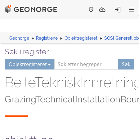
Geonorge
Registrene
Objektregisteret
SOSI Generell ob
Søk i register
Objektregisteret
Søk
BeiteTekniskInnretnin
GrazingTechnicalInstallationBo