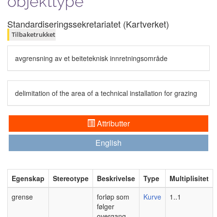
objekttype
Standardiseringssekretariatet (Kartverket)
Tilbaketrukket
avgrensning av et beiteteknisk innretningsområde
delimitation of the area of a technical installation for grazing
Attributter
English
Egenskap
Stereotype
Beskrivelse
Type
Multiplisitet
grense
forløp som
Kurve
1..1
følger
overgang