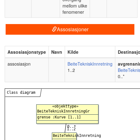
mellom ulike
fenomener
Assosiasjoner
Assosiasjonstype
Navn
Kilde
Destinasj
assosiasjon
BeiteTekniskInnretning
avgrensni
1..2
BeiteTekni
0..*