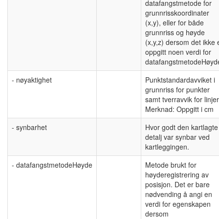
datafangstmetode for
grunnrisskoordinater
(x,y), eller for både
grunnriss og høyde
(x,y,z) dersom det ikke 
oppgitt noen verdi for
datafangstmetodeHøyd
- nøyaktighet
Punktstandardavviket i
grunnriss for punkter
samt tverravvik for linjer
Merknad: Oppgitt i cm
- synbarhet
Hvor godt den kartlagte
detalj var synbar ved
kartleggingen.
- datafangstmetodeHøyde
Metode brukt for
høyderegistrering av
posisjon. Det er bare
nødvending å angi en
verdi for egenskapen
dersom