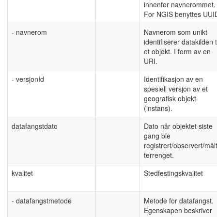
innenfor navnerommet.
For NGIS benyttes UUI
- navnerom
Navnerom som unikt
identifiserer datakilden t
et objekt. I form av en
URI.
- versjonId
Identifikasjon av en
spesiell versjon av et
geografisk objekt
(instans).
datafangstdato
Dato når objektet siste
gang ble
registrert/observert/målt
terrenget.
kvalitet
Stedfestingskvalitet
- datafangstmetode
Metode for datafangst.
Egenskapen beskriver