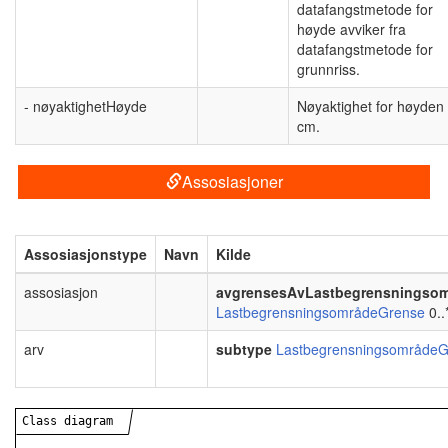
datafangstmetode for
høyde avviker fra
datafangstmetode for
grunnriss.
- nøyaktighetHøyde
Nøyaktighet for høyden 
cm.
Assosiasjoner
Assosiasjonstype
Navn
Kilde
assosiasjon
avgrensesAvLastbegrensningso
LastbegrensningsområdeGrense
0..
arv
subtype
LastbegrensningsområdeG