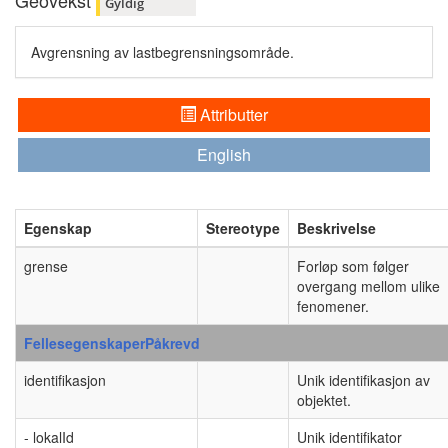
Geovekst
Gyldig
Avgrensning av lastbegrensningsområde.
Attributter
English
Egenskap
Stereotype
Beskrivelse
grense
Forløp som følger
overgang mellom ulike
fenomener.
FellesegenskaperPåkrevd
identifikasjon
Unik identifikasjon av
objektet.
- lokalId
Unik identifikator