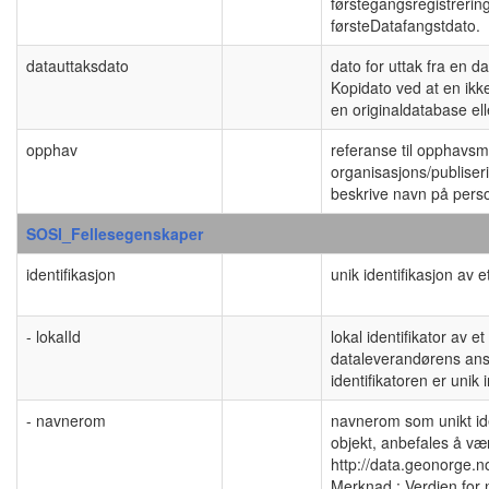
førstegangsregistrering
førsteDatafangstdato.
datauttaksdato
dato for uttak fra en d
Kopidato ved at en ikke
en originaldatabase el
opphav
referanse til opphavsma
organisasjons/publise
beskrive navn på perso
SOSI_Fellesegenskaper
identifikasjon
unik identifikasjon av e
- lokalId
lokal identifikator av e
dataleverandørens ansv
identifikatoren er uni
- navnerom
navnerom som unikt iden
objekt, anbefales å væ
http://data.geonorge.n
Merknad : Verdien for 