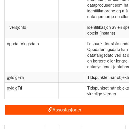
dataprodusent som har
identifikatorene og må 
data.geonorge.no eller
- versjonId
identifikasjon av en sp
objekt (instans)
oppdateringsdato
tidspunkt for siste end
Oppdateringsdato kan v
datafangsdato ved at d
en kortere eller lengre 
datasystemet (databas
gyldigFra
Tidspunktet når objekt
gyldigTil
Tidspunktet når objekt
virkelige verden
Assosiasjoner