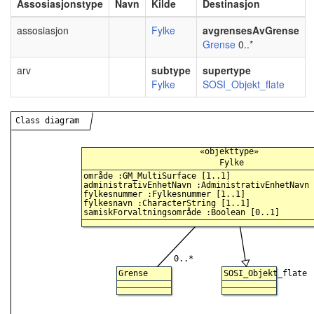
Assosiasjonstype
Navn
Kilde
Destinasjon
assosiasjon
Fylke
avgrensesAvGrense
Grense
0..*
arv
subtype
supertype
Fylke
SOSI_Objekt_flate