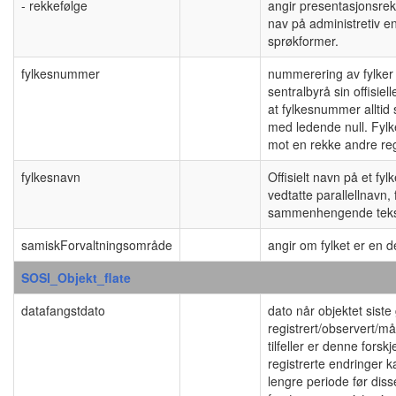
- rekkefølge
angir presentasjonsre
nav på administretiv e
sprøkformer.
fylkesnummer
nummerering av fylker i
sentralbyrå sin offisiel
at fylkesnummer alltid s
med ledende null. Fyl
mot en rekke andre reg
fylkesnavn
Offisielt navn på et fyl
vedtatte parallellnavn,
sammenhengende teks
samiskForvaltningsområde
angir om fylket er en 
SOSI_Objekt_flate
datafangstdato
dato når objektet siste
registrert/observert/m
tilfeller er denne forsk
registrerte endringer ka
lengre periode før dis