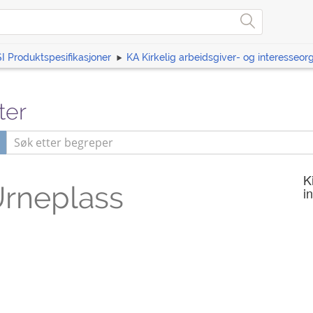
I Produktspesifikasjoner
KA Kirkelig arbeidsgiver- og interesseor
ter
K
rneplass
i