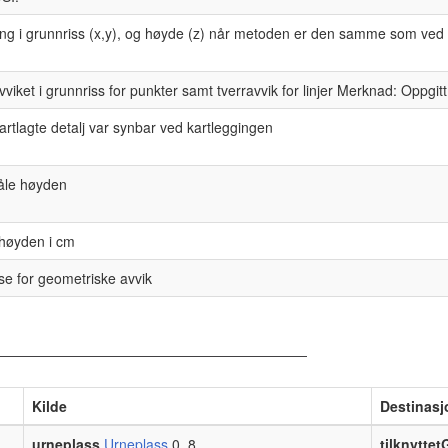
ng i grunnriss (x,y), og høyde (z) når metoden er den samme som ved 
iket i grunnriss for punkter samt tverravvik for linjer Merknad: Oppgitt
artlagte detalj var synbar ved kartleggingen
åle høyden
 høyden i cm
nse for geometriske avvik
Kilde
Destinasj
urneplass
Urneplass
0..8
tilknyttet