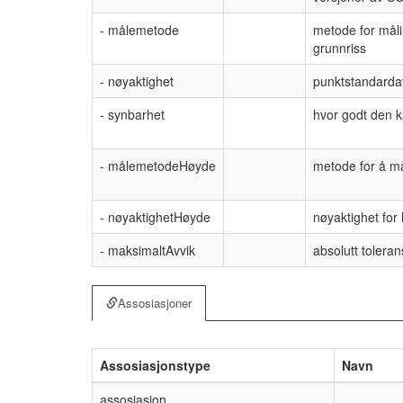
- målemetode
metode for måli
grunnriss
- nøyaktighet
punktstandardavv
- synbarhet
hvor godt den k
- målemetodeHøyde
metode for å m
- nøyaktighetHøyde
nøyaktighet for
- maksimaltAvvik
absolutt tolera
Assosiasjoner
Assosiasjonstype
Navn
assosiasjon