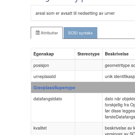
areal som er avsatt til nedsetting av urner
Attributter
SOSI syntaks
Egenskap
Stereotype
Beskrivelse
posisjon
geometritype s
urneplassId
unik identifikas
GravplassSupertype
datafangstdato
dato når objekte
forskjellig fra 
før disse legge
førsteDatafangs
kvalitet
beskrivelse av 
versjoner av SO