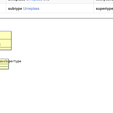
subtype
Urneplass
supertyp