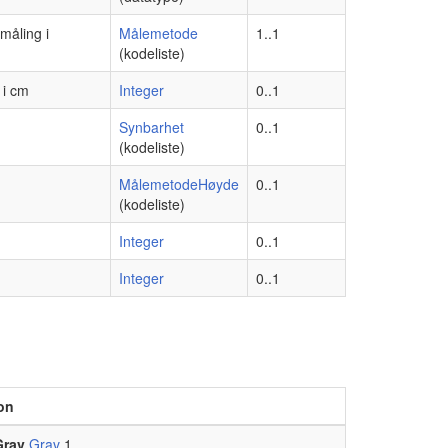
måling i
Målemetode
1..1
(kodeliste)
 i cm
Integer
0..1
Synbarhet
0..1
(kodeliste)
MålemetodeHøyde
0..1
(kodeliste)
Integer
0..1
Integer
0..1
on
Grav
Grav
1