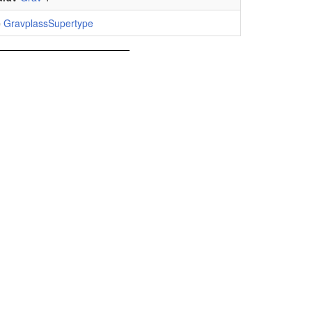
e
GravplassSupertype