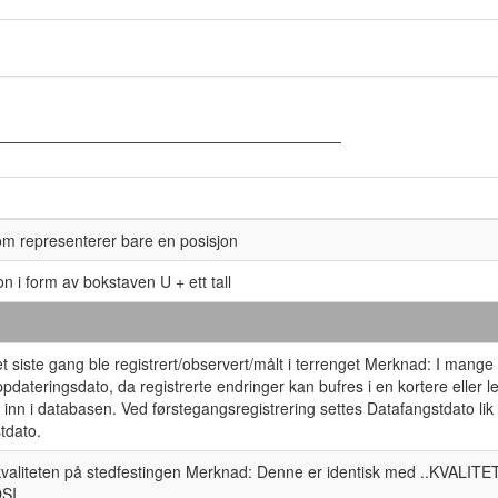
om representerer bare en posisjon
jon i form av bokstaven U + ett tall
t siste gang ble registrert/observert/målt i terrenget Merknad: I mange t
Oppdateringsdato, da registrerte endringer kan bufres i en kortere eller 
s inn i databasen. Ved førstegangsregistrering settes Datafangstdato lik
tdato.
kvaliteten på stedfestingen Merknad: Denne er identisk med ..KVALITET 
SI.