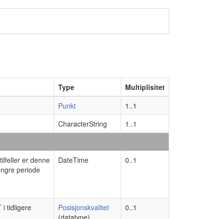
Type
Multiplisitet
Punkt
1..1
CharacterString
1..1
ilfeller er denne
DateTime
0..1
lengre periode
i tidligere
Posisjonskvalitet
0..1
(datatype)