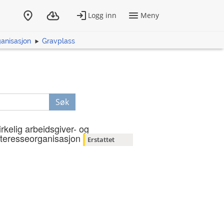
ganisasjon
Gravplass
Søk
irkelig arbeidsgiver- og
nteresseorganisasjon
Erstattet