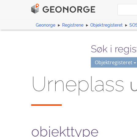
Geonorge
Registrene
Objektregisteret
SOS
Søk i regis
Objektregisteret
Urneplass
U
objekttype