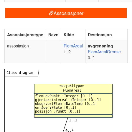
Assosiasjoner
Assosiasjonstype
Navn
Kilde
Destinasjon
assosiasjon
FlomAreal
avgrensning
1..2
FlomArealGrense
0..*