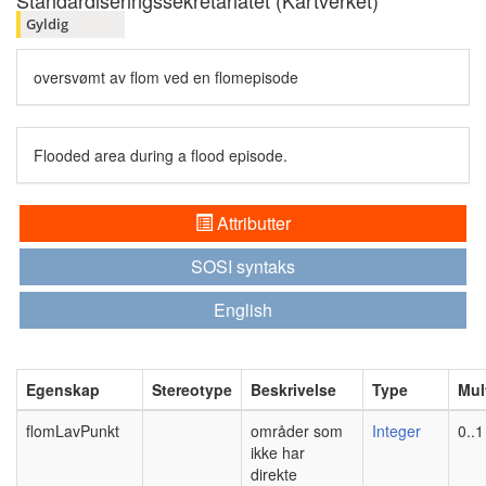
Standardiseringssekretariatet (Kartverket)
Gyldig
oversvømt av flom ved en flomepisode
Flooded area during a flood episode.
Attributter
SOSI syntaks
English
Egenskap
Stereotype
Beskrivelse
Type
Mult
flomLavPunkt
områder som
Integer
0..1
ikke har
direkte