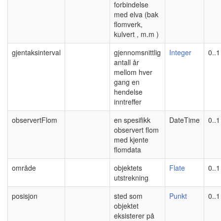
forbindelse
med elva (bak
flomverk,
kulvert , m.m )
gjentaksinterval
gjennomsnittlig
Integer
0..1
antall år
mellom hver
gang en
hendelse
inntreffer
observertFlom
en spesifikk
DateTime
0..1
observert flom
med kjente
flomdata
område
objektets
Flate
0..1
utstrekning
posisjon
sted som
Punkt
0..1
objektet
eksisterer på