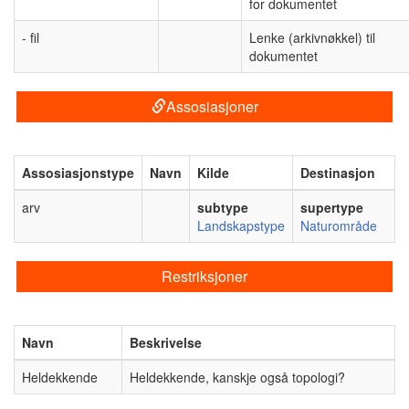
for dokumentet
- fil
Lenke (arkivnøkkel) til
dokumentet
Assosiasjoner
Assosiasjonstype
Navn
Kilde
Destinasjon
arv
subtype
supertype
Landskapstype
Naturområde
Restriksjoner
Navn
Beskrivelse
Heldekkende
Heldekkende, kanskje også topologi?