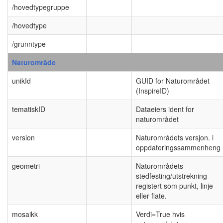
/hovedtypegruppe
/hovedtype
/grunntype
Naturområde
unikId
GUID for Naturområdet
(InspireID)
tematiskID
Dataeiers ident for
naturområdet
version
Naturområdets versjon. i
oppdateringssammenheng
geometri
Naturområdets
stedfesting/utstrekning
registert som punkt, linje
eller flate.
mosaikk
Verdi=True hvis