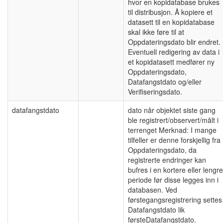
hvor en kopidatabase brukes
til distribusjon. Å kopiere et
datasett til en kopidatabase
skal ikke føre til at
Oppdateringsdato blir endret.
Eventuell redigering av data i
et kopidatasett medfører ny
Oppdateringsdato,
Datafangstdato og/eller
Verifiseringsdato.
datafangstdato
dato når objektet siste gang
ble registrert/observert/målt i
terrenget Merknad: I mange
tilfeller er denne forskjellig fra
Oppdateringsdato, da
registrerte endringer kan
bufres i en kortere eller lengre
periode før disse legges inn i
databasen. Ved
førstegangsregistrering settes
Datafangstdato lik
førsteDatafangstdato.