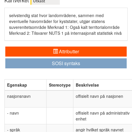
Kartverket
Utkast
selvstendig stat hvor landområdene, sammen med
eventuelle havområder for kyststater, utgjør statens
suverenitetsområde Merknad 1: Også kalt territorialområde
Merknad 2: Tilsvarer NUTS 1 på internasjonalt statistisk nivå
Attributter
SOSI syntaks
Egenskap
Stereotype
Beskrivelse
nasjonsnavn
offisielt navn på nasjonen
- navn
offisielt navn på administrativ
enhet
- språk
angir hvilket språk navnet