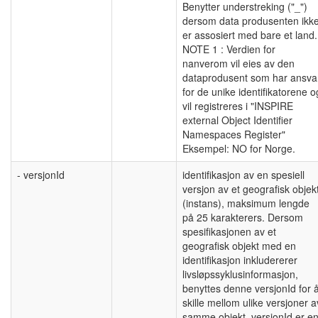
Benytter understreking ("_")
dersom data produsenten ikk
er assosiert med bare et land.
NOTE 1 : Verdien for
nanverom vil eies av den
dataprodusent som har ansva
for de unike identifikatorene o
vil registreres i "INSPIRE
external Object Identifier
Namespaces Register"
Eksempel: NO for Norge.
- versjonId
identifikasjon av en spesiell
versjon av et geografisk objek
(instans), maksimum lengde
på 25 karakterers. Dersom
spesifikasjonen av et
geografisk objekt med en
identifikasjon inkludererer
livsløpssyklusinformasjon,
benyttes denne versjonId for 
skille mellom ulike versjoner a
samme objekt. versjonId er e