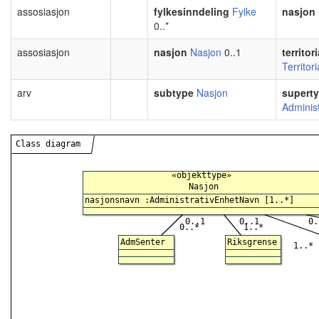
assosiasjon
fylkesinndeling
Fylke
nasjon
0..*
assosiasjon
nasjon
Nasjon
0..1
territor
Territor
arv
subtype
Nasjon
supert
Adminis