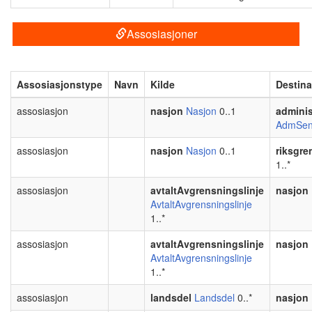
Assosiasjoner
Assosiasjonstype
Navn
Kilde
Destin
assosiasjon
nasjon
Nasjon
0..1
adminis
AdmSen
assosiasjon
nasjon
Nasjon
0..1
riksgre
1..*
assosiasjon
avtaltAvgrensningslinje
nasjon
AvtaltAvgrensningslinje
1..*
assosiasjon
avtaltAvgrensningslinje
nasjon
AvtaltAvgrensningslinje
1..*
assosiasjon
landsdel
Landsdel
0..*
nasjon