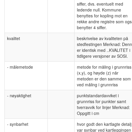
siffer, dvs. eventuelt med
ledende null. Kommune
benyttes for kopling mot en
rekke andre registre som og
benytter 4 siffer.
kvalitet
beskrivelse av kvaliteten på
stedfestingen Merknad: Den
er identisk med ..KVALITET i
tidligere versjoner av SOSI.
- målemetode
metode for måling i grunnriss
(x,y), og høyde (z) når
metoden er den samme som
ved måling i grunnriss
- nøyaktighet
punktstandardavviket i
grunnriss for punkter samt
tverravvik for linjer Merknad:
Oppgitt i cm
- synbarhet
hvor godt den kartlagte detalj
var synbar ved kartleggingen