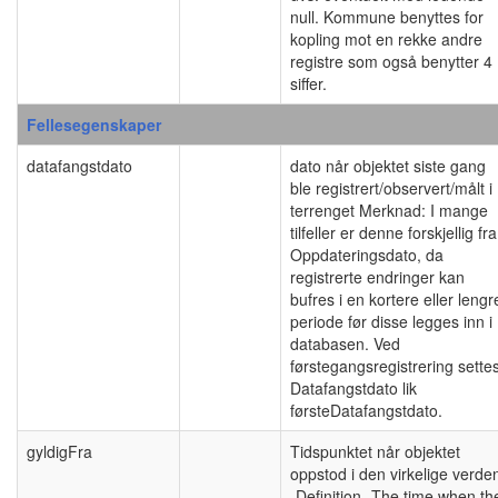
null. Kommune benyttes for
kopling mot en rekke andre
registre som også benytter 4
siffer.
Fellesegenskaper
datafangstdato
dato når objektet siste gang
ble registrert/observert/målt i
terrenget Merknad: I mange
tilfeller er denne forskjellig fra
Oppdateringsdato, da
registrerte endringer kan
bufres i en kortere eller lengr
periode før disse legges inn i
databasen. Ved
førstegangsregistrering sette
Datafangstdato lik
førsteDatafangstdato.
gyldigFra
Tidspunktet når objektet
oppstod i den virkelige verde
-Definition- The time when th