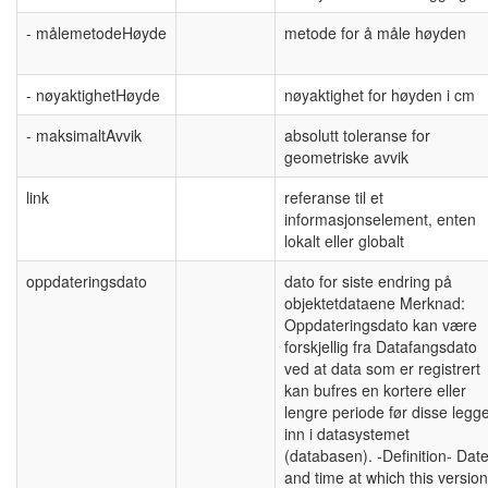
- målemetodeHøyde
metode for å måle høyden
- nøyaktighetHøyde
nøyaktighet for høyden i cm
- maksimaltAvvik
absolutt toleranse for
geometriske avvik
link
referanse til et
informasjonselement, enten
lokalt eller globalt
oppdateringsdato
dato for siste endring på
objektetdataene Merknad:
Oppdateringsdato kan være
forskjellig fra Datafangsdato
ved at data som er registrert
kan bufres en kortere eller
lengre periode før disse legg
inn i datasystemet
(databasen). -Definition- Dat
and time at which this version