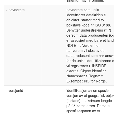
innenfor navnerommet.
- navnerom
navnerom som unikt
identifiserer datakilden til
objektet, starter med to
bokstavs kode jfr ISO 3166.
Benytter understreking ("_")
dersom data produsenten ikk
er assosiert med bare et land
NOTE 1 : Verdien for
nanverom vil eies av den
dataprodusent som har ansv
for de unike identifikatorene 
vil registreres i "INSPIRE
external Object Identifier
Namespaces Register"
Eksempel: NO for Norge.
- versjonId
identifikasjon av en spesiell
versjon av et geografisk objek
(instans), maksimum lengde
på 25 karakterers. Dersom
spesifikasjonen av et