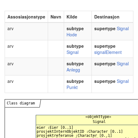
Assosiasjonstype
Navn
Kilde
Destinasjon
arv
subtype
supertype
Signal
Hode
arv
subtype
supertype
Signal
signalElement
arv
subtype
supertype
Signal
Anlegg
arv
subtype
supertype
Signal
Punkt