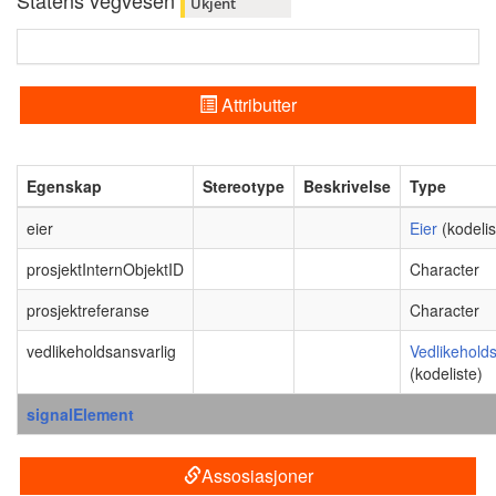
Statens vegvesen
Ukjent
Attributter
Egenskap
Stereotype
Beskrivelse
Type
eier
Eier
(kodelis
prosjektInternObjektID
Character
prosjektreferanse
Character
vedlikeholdsansvarlig
Vedlikeholds
(kodeliste)
signalElement
Assosiasjoner