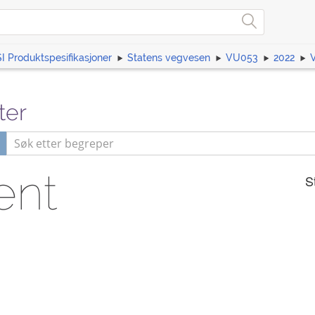
I Produktspesifikasjoner
Statens vegvesen
VU053
2022
ter
ent
S