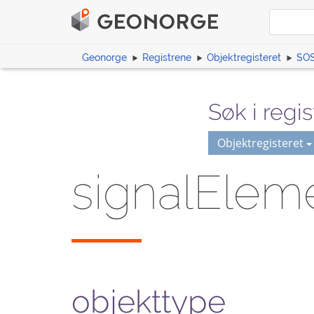
Geonorge
Registrene
Objektregisteret
SOS
Søk i regis
Objektregisteret
signalElem
objekttype