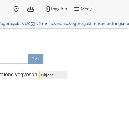
Vegprosjekt VU053 v2.1
LeveranseVegprosjekt
Samordningsmo
Søk
tatens vegvesen
Ukjent