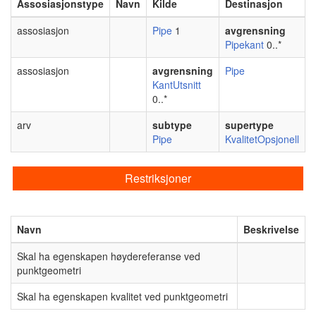
Assosiasjonstype
Navn
Kilde
Destinasjon
assosiasjon
Pipe
1
avgrensning
Pipekant
0..*
assosiasjon
avgrensning
Pipe
KantUtsnitt
0..*
arv
subtype
supertype
Pipe
KvalitetOpsjonell
Restriksjoner
Navn
Beskrivelse
Skal ha egenskapen høydereferanse ved
punktgeometri
Skal ha egenskapen kvalitet ved punktgeometri