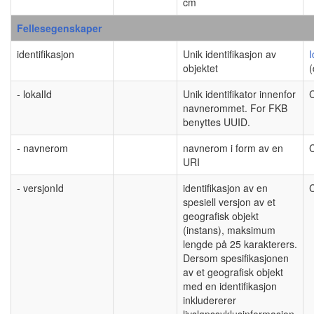
cm
Fellesegenskaper
identifikasjon
Unik identifikasjon av
I
objektet
(
- lokalId
Unik identifikator innenfor
C
navnerommet. For FKB
benyttes UUID.
- navnerom
navnerom i form av en
C
URI
- versjonId
identifikasjon av en
C
spesiell versjon av et
geografisk objekt
(instans), maksimum
lengde på 25 karakterers.
Dersom spesifikasjonen
av et geografisk objekt
med en identifikasjon
inkludererer
livsløpssyklusinformasjon,