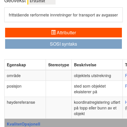
Geovekst
Erstattet
frittstående rørformete innretninger for transport av avgasser
Attributter
SOSI syntaks
Egenskap
Stereotype
Beskrivelse
område
objektets utstrekning
F
posisjon
sted som objektet
eksisterer på
høydereferanse
koordinatregistering utført
på topp eller bunn av et
(
objekt
KvalitetOpsjonell