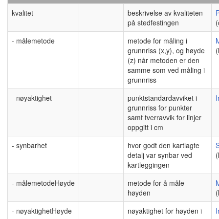
kvalitet
beskrivelse av kvaliteten
P
på stedfestingen
(
- målemetode
metode for måling i
grunnriss (x,y), og høyde
(
(z) når metoden er den
samme som ved måling i
grunnriss
- nøyaktighet
punktstandardavviket i
I
grunnriss for punkter
samt tverravvik for linjer
oppgitt i cm
- synbarhet
hvor godt den kartlagte
detalj var synbar ved
(
kartleggingen
- målemetodeHøyde
metode for å måle
høyden
(
- nøyaktighetHøyde
nøyaktighet for høyden i
I