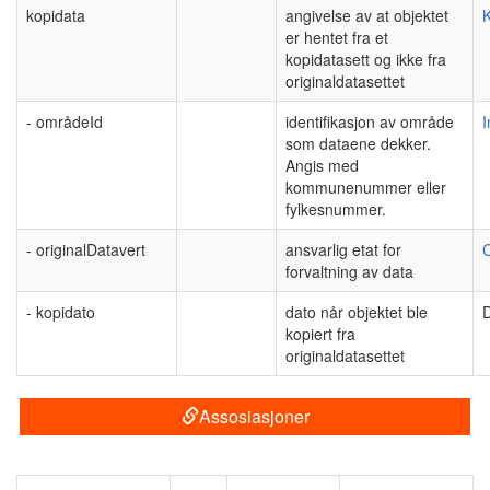
kopidata
angivelse av at objektet
K
er hentet fra et
kopidatasett og ikke fra
originaldatasettet
- områdeId
identifikasjon av område
I
som dataene dekker.
Angis med
kommunenummer eller
fylkesnummer.
- originalDatavert
ansvarlig etat for
C
forvaltning av data
- kopidato
dato når objektet ble
kopiert fra
originaldatasettet
Assosiasjoner