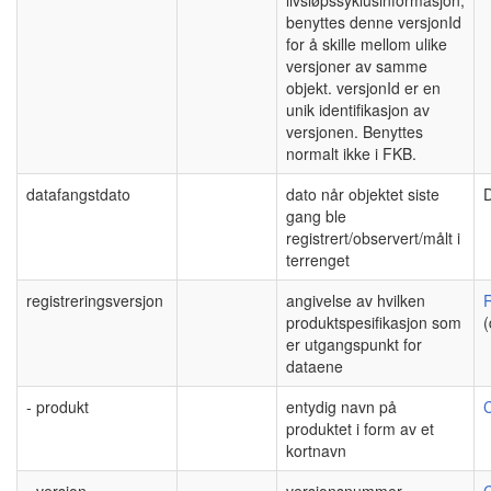
benyttes denne versjonId
for å skille mellom ulike
versjoner av samme
objekt. versjonId er en
unik identifikasjon av
versjonen. Benyttes
normalt ikke i FKB.
datafangstdato
dato når objektet siste
gang ble
registrert/observert/målt i
terrenget
registreringsversjon
angivelse av hvilken
R
produktspesifikasjon som
(
er utgangspunkt for
dataene
- produkt
entydig navn på
C
produktet i form av et
kortnavn
- versjon
versjonsnummer
C