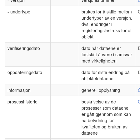
- undertype
brukes for å skille mellom
C
undertyper av en versjon,
dvs. endringer i
registeringsinstruks for et
objekt
verifiseringsdato
dato når dataene er
fastslått å være i samsvar
med virkeligheten
oppdateringsdato
dato for siste endring på
objektetdataene
informasjon
generell opplysning
C
prosesshistorie
beskrivelse av de
C
prosesser som dataene
er gått gjennom som kan
ha betydning for
kvaliteten og bruken av
dataene