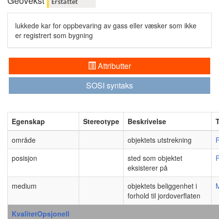
Geovekst
Erstattet
lukkede kar for oppbevaring av gass eller væsker som ikke
er registrert som bygning
Attributter
SOSI syntaks
Egenskap
Stereotype
Beskrivelse
område
objektets utstrekning
F
posisjon
sted som objektet
eksisterer på
medium
objektets beliggenhet i
forhold til jordoverflaten
KvalitetOpsjonell