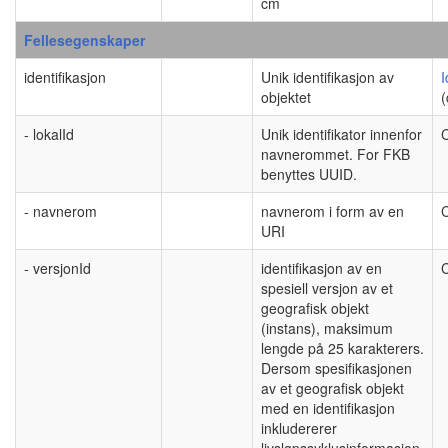
cm
Fellesegenskaper
identifikasjon
Unik identifikasjon av
I
objektet
(
- lokalId
Unik identifikator innenfor
C
navnerommet. For FKB
benyttes UUID.
- navnerom
navnerom i form av en
C
URI
- versjonId
identifikasjon av en
C
spesiell versjon av et
geografisk objekt
(instans), maksimum
lengde på 25 karakterers.
Dersom spesifikasjonen
av et geografisk objekt
med en identifikasjon
inkludererer
livsløpssyklusinformasjon,