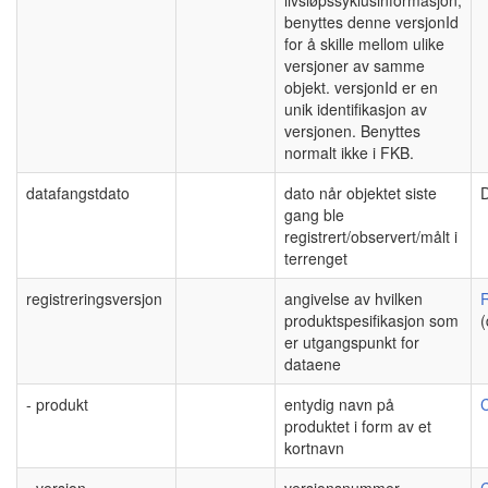
benyttes denne versjonId
for å skille mellom ulike
versjoner av samme
objekt. versjonId er en
unik identifikasjon av
versjonen. Benyttes
normalt ikke i FKB.
datafangstdato
dato når objektet siste
gang ble
registrert/observert/målt i
terrenget
registreringsversjon
angivelse av hvilken
R
produktspesifikasjon som
(
er utgangspunkt for
dataene
- produkt
entydig navn på
C
produktet i form av et
kortnavn
- versjon
versjonsnummer
C