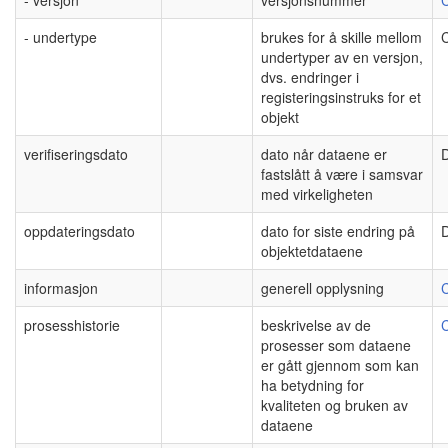
- undertype
brukes for å skille mellom
C
undertyper av en versjon,
dvs. endringer i
registeringsinstruks for et
objekt
verifiseringsdato
dato når dataene er
fastslått å være i samsvar
med virkeligheten
oppdateringsdato
dato for siste endring på
objektetdataene
informasjon
generell opplysning
C
prosesshistorie
beskrivelse av de
C
prosesser som dataene
er gått gjennom som kan
ha betydning for
kvaliteten og bruken av
dataene