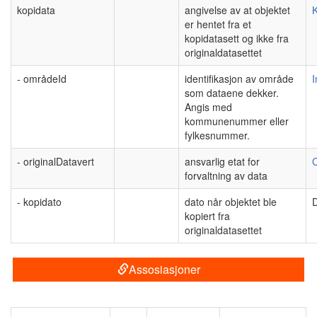
kopidata
angivelse av at objektet
K
er hentet fra et
kopidatasett og ikke fra
originaldatasettet
- områdeId
identifikasjon av område
I
som dataene dekker.
Angis med
kommunenummer eller
fylkesnummer.
- originalDatavert
ansvarlig etat for
C
forvaltning av data
- kopidato
dato når objektet ble
kopiert fra
originaldatasettet
Assosiasjoner