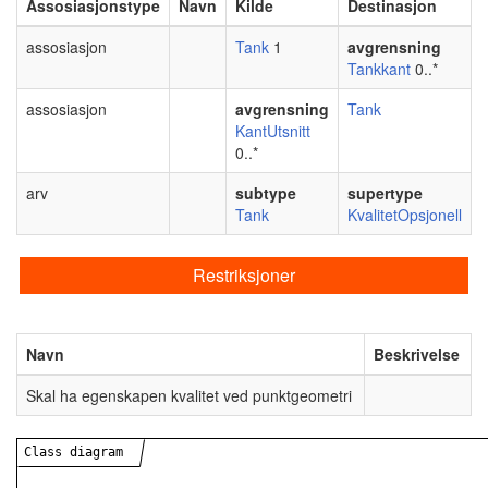
Assosiasjonstype
Navn
Kilde
Destinasjon
assosiasjon
Tank
1
avgrensning
Tankkant
0..*
assosiasjon
avgrensning
Tank
KantUtsnitt
0..*
arv
subtype
supertype
Tank
KvalitetOpsjonell
Restriksjoner
Navn
Beskrivelse
Skal ha egenskapen kvalitet ved punktgeometri