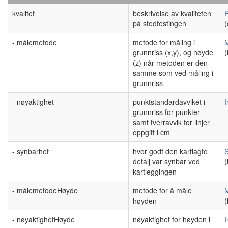
kvalitet
beskrivelse av kvaliteten
P
på stedfestingen
(
- målemetode
metode for måling i
grunnriss (x,y), og høyde
(
(z) når metoden er den
samme som ved måling i
grunnriss
- nøyaktighet
punktstandardavviket i
I
grunnriss for punkter
samt tverravvik for linjer
oppgitt i cm
- synbarhet
hvor godt den kartlagte
detalj var synbar ved
(
kartleggingen
- målemetodeHøyde
metode for å måle
høyden
(
- nøyaktighetHøyde
nøyaktighet for høyden i
I