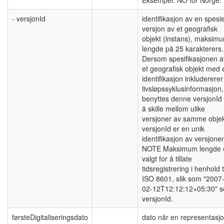
- versjonId
identifikasjon av en spesie
versjon av et geografisk
objekt (instans), maksim
lengde på 25 karakterers.
Dersom spesifikasjonen a
et geografisk objekt med 
identifikasjon inkludererer
livsløpssyklusinformasjon,
benyttes denne versjonId 
å skille mellom ulike
versjoner av samme objek
versjonId er en unik
identifikasjon av versjone
NOTE Maksimum lengde 
valgt for å tillate
tidsregistrering i henhold t
ISO 8601, slik som "2007
02-12T12:12:12+05:30" 
versjonId.
førsteDigitaliseringsdato
dato når en representasj