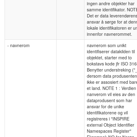
ingen andre objekter har
samme identifikator. NOT
Det er data leverendøren
ansvar å sørge for at den
lokale identifikatoren er u
innenfor navnerommet.
- navnerom
navnerom som unikt
identifiserer datakilden til
objektet, starter med to
bokstavs kode jfr ISO 316
Benytter understreking ("_
dersom data produsenten
ikke er assosiert med bar
et land. NOTE 1 : Verdien 
nanverom vil eies av den
dataprodusent som har
ansvar for de unike
identifikatorene og vil
registreres i "INSPIRE
external Object Identifier
Namespaces Register"
Eksempel: NO for Norge.