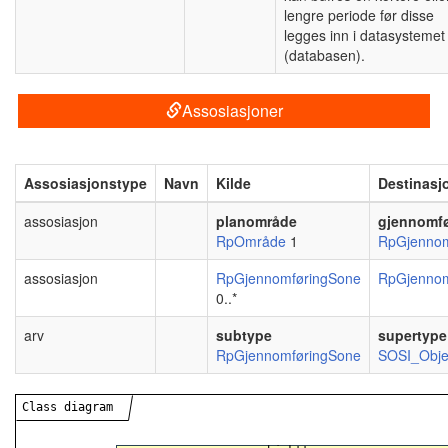
lengre periode før disse
legges inn i datasystemet
(databasen).
Assosiasjoner
Assosiasjonstype
Navn
Kilde
Destinasj
assosiasjon
planområde
gjennomfø
RpOmråde
1
RpGjennom
assosiasjon
RpGjennomføringSone
RpGjennom
0..*
arv
subtype
supertype
RpGjennomføringSone
SOSI_Obje