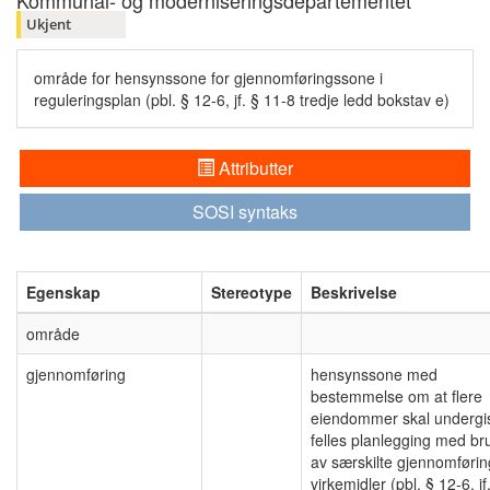
Kommunal- og moderniseringsdepartementet
Ukjent
område for hensynssone for gjennomføringssone i
reguleringsplan (pbl. § 12-6, jf. § 11-8 tredje ledd bokstav e)
Attributter
SOSI syntaks
Egenskap
Stereotype
Beskrivelse
område
gjennomføring
hensynssone med
bestemmelse om at flere
eiendommer skal undergi
felles planlegging med br
av særskilte gjennomførin
virkemidler (pbl. § 12-6, jf