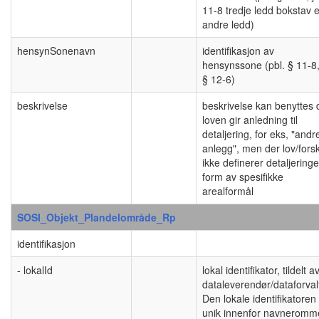
11-8 tredje ledd bokstav 
andre ledd)
hensynSonenavn
identifikasjon av
hensynssone (pbl. § 11-8, 
§ 12-6)
beskrivelse
beskrivelse kan benyttes 
loven gir anledning til
detaljering, for eks, "andr
anlegg", men der lov/forskr
ikke definerer detaljeringe
form av spesifikke
arealformål
SOSI_Objekt_Plandelområde_Rp
identifikasjon
- lokalId
lokal identifikator, tildelt a
dataleverendør/dataforval
Den lokale identifikatoren
unik innenfor navneromm