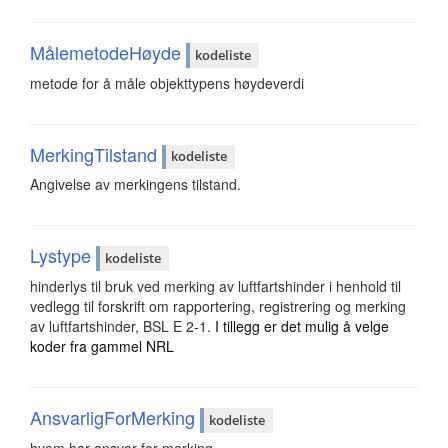
MålemetodeHøyde
kodeliste
metode for å måle objekttypens høydeverdi
MerkingTilstand
kodeliste
Angivelse av merkingens tilstand.
Lystype
kodeliste
hinderlys til bruk ved merking av luftfartshinder i henhold til
vedlegg til forskrift om rapportering, registrering og merking
av luftfartshinder, BSL E 2-1.
I tillegg er det mulig å velge
koder fra gammel NRL
AnsvarligForMerking
kodeliste
hvem har ansvar for merking