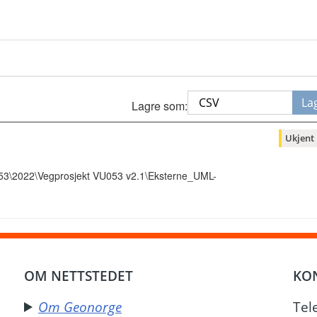
La
Lagre som:
Ukjent
053\2022\Vegprosjekt VU053 v2.1\Eksterne_UML-