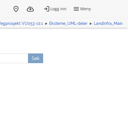
Vegprosjekt VU053 v2.1
Eksterne_UML-deler
LandInfra_Main
Søk