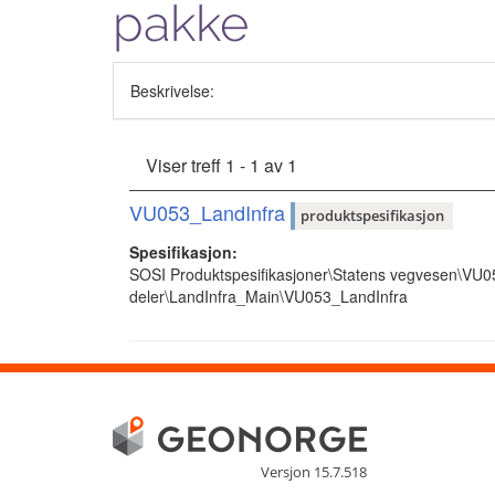
pakke
Beskrivelse:
Viser treff 1 - 1 av 1
VU053_LandInfra
produktspesifikasjon
Spesifikasjon:
SOSI Produktspesifikasjoner\Statens vegvesen\VU
deler\LandInfra_Main\VU053_LandInfra