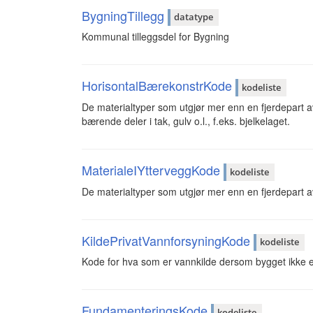
BygningTillegg
datatype
Kommunal tilleggsdel for Bygning
HorisontalBærekonstrKode
kodeliste
De materialtyper som utgjør mer enn en fjerdepart 
bærende deler i tak, gulv o.l., f.eks. bjelkelaget.
MaterialeIYtterveggKode
kodeliste
De materialtyper som utgjør mer enn en fjerdepart a
KildePrivatVannforsyningKode
kodeliste
Kode for hva som er vannkilde dersom bygget ikke er t
FundamenteringsKode
kodeliste