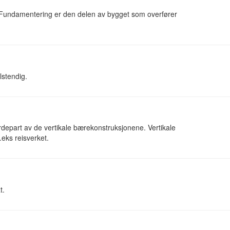
 Fundamentering er den delen av bygget som overfører
lstendig.
rdepart av de vertikale bærekonstruksjonene. Vertikale
.eks reisverket.
t.