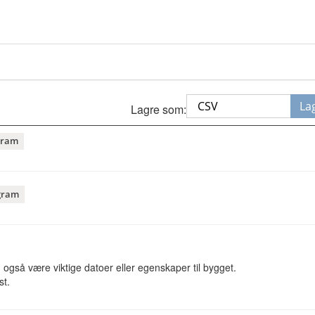
La
Lagre som:
gram
gram
også være viktige datoer eller egenskaper til bygget.
st.