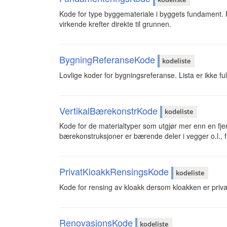
Kode for type byggemateriale i byggets fundament.
virkende krefter direkte til grunnen.
BygningReferanseKode
kodeliste
Lovlige koder for bygningsreferanse. Lista er ikke ful
VertikalBærekonstrKode
kodeliste
Kode for de materialtyper som utgjør mer enn en fje
bærekonstruksjoner er bærende deler i vegger o.l., f
PrivatKloakkRensingsKode
kodeliste
Kode for rensing av kloakk dersom kloakken er priva
RenovasjonsKode
kodeliste