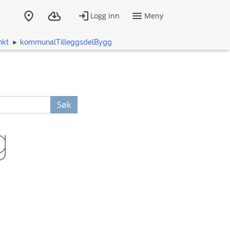
nkt
kommunalTilleggsdelBygg
Søk
g